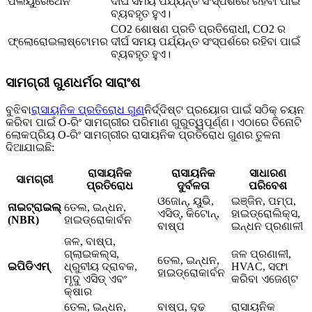
ପଲିୟୁରେଥେନ
ଦୀର୍ଘ ସମୟ ପର୍ଯ୍ୟନ୍ତ ସଂସ୍ପର୍ଶରେ ରହିବା ପାଇଁ
ବ୍ୟବହୃତ ହୁଏ।
CO2 ଶୋଷଣ ପ୍ରତି ପ୍ରତିରୋଧୀ, CO2 ର
ଫ୍ଲୋରୋଇଲାଷ୍ଟୋମର
ଦୀର୍ଘ ସମୟ ପର୍ଯ୍ୟନ୍ତ ସଂସ୍ପର୍ଶରେ ରହିବା ପାଇଁ
ବ୍ୟବହୃତ ହୁଏ।
ସାମଗ୍ରୀ ଗୁଣଧର୍ମର ସାରାଂଶ
ବୁଝିବା
ରାସାୟନିକ ପ୍ରତିରୋଧ ଗୁଣ
ନିର୍ଦ୍ଦିଷ୍ଟ ପ୍ରୟୋଗ ପାଇଁ ସଠିକ୍ ଚୟନ
କରିବା ପାଇଁ O-ରିଂ ସାମଗ୍ରୀର ପରିମାଣ ଗୁରୁତ୍ୱପୂର୍ଣ୍ଣ। ଏଠାରେ ତିନୋଟି
ଲୋକପ୍ରିୟ O-ରିଂ ସାମଗ୍ରୀର ରାସାୟନିକ ପ୍ରତିରୋଧ ଗୁଣର ତୁଳନା
ଦିଆଯାଇଛି:
ରାସାୟନିକ
ରାସାୟନିକ
ସାଧାରଣ
ସାମଗ୍ରୀ
ପ୍ରତିରୋଧ
ଦୁର୍ବଳତା
ପରିବେଶ
ଓଜୋନ୍, ୟୁଭି,
ଇଞ୍ଜିନ, ପମ୍ପ,
ନାଇଟ୍ରାଇଲ୍
ତେଲ, ଇନ୍ଧନ,
ଏସିଡ୍, କିଟୋନ୍,
ହାଇଡ୍ରୋଲିକ୍ସ,
(NBR)
ହାଇଡ୍ରୋକାର୍ବନ
ବାଷ୍ପ
ଇନ୍ଧନ ପ୍ରଣାଳୀ
ଜଳ, ବାଷ୍ପ,
ଗ୍ଲାଇକଲ୍ସ,
ଜଳ ପ୍ରଣାଳୀ,
ତେଲ, ଇନ୍ଧନ,
ଇପିଡିଏମ୍
ଧ୍ରୁବୀୟ ଦ୍ରାବକ,
HVAC, ସଫା
ହାଇଡ୍ରୋକାର୍ବନ
ମୃଦୁ ଏସିଡ୍ ଏବଂ
କରିବା ଏଜେଣ୍ଟ
କ୍ଷାର
ତେଲ, ଇନ୍ଧନ,
ବାଷ୍ପ, ଦୃଢ଼
ରାସାୟନିକ