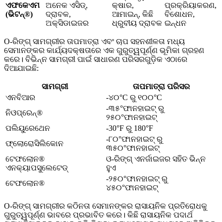
ଏଫକେଏମ
ଅନେକ ଏସିଡ୍,
କ୍ଷାର,
ପ୍ରକ୍ରିୟାକରଣ,
(ଭିଟନ୍®)
ଦ୍ରାବକ,
ଆମାଇନ୍, କିଛି
ବିଶୋଧନ,
ଅକ୍ସିଡାଇଜର
ଧ୍ରୁବୀୟ ଦ୍ରାବକ
ଇନ୍ଧନ
O-ରିଙ୍ଗ୍ ସାମଗ୍ରୀର ତାପମାତ୍ରା ଏବଂ ଚାପ ସହନଶୀଳତା ମଧ୍ୟ
ସେମାନଙ୍କର କାର୍ଯ୍ୟଦକ୍ଷତାରେ ଏକ ଗୁରୁତ୍ୱପୂର୍ଣ୍ଣ ଭୂମିକା ଗ୍ରହଣ
କରେ। ବିଭିନ୍ନ ସାମଗ୍ରୀ ପାଇଁ ସାଧାରଣ ପରିସରଗୁଡ଼ିକ ଏଠାରେ
ଦିଆଯାଇଛି:
ସାମଗ୍ରୀ
ତାପମାତ୍ରା ପରିସର
ଏନବିଆର
-୪୦°C ରୁ ୧୦୦°C
-୩୫°ଫାନହାଇଟ୍ ରୁ
ନିଓପ୍ରେନ୍‌®
୨୫୦°ଫାନହାଇଟ୍
ପଲିୟୁରେଥେନ
-30°F ରୁ 180°F
-୮୦°ଫାନହାଇଟ୍ ରୁ
ଫ୍ଲୋରୋସିଲିକୋନ
୩୫୦°ଫାନହାଇଟ୍
ଟେଫଲୋନ®
ଓ-ରିଙ୍ଗ୍ ଏନର୍ଜାଇଜର ସହିତ ଭିନ୍ନ
ଏନକ୍ୟାପସୁଲେଟେଡ୍
ହୁଏ
-୨୫୦°ଫାନହାଇଟ୍ ରୁ
ଟେଫଲୋନ®
୪୫୦°ଫାନହାଇଟ୍
O-ରିଙ୍ଗ୍ ସାମଗ୍ରୀର କଠିନତା ସେମାନଙ୍କର ରାସାୟନିକ ପ୍ରତିରୋଧକୁ
ଗୁରୁତ୍ୱପୂର୍ଣ୍ଣ ଭାବରେ ପ୍ରଭାବିତ କରେ। କିଛି ରାସାୟନିକ ପଦାର୍ଥ