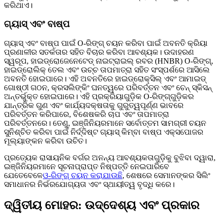
କରିଥାଏ।
ଗ୍ୟାସ୍ ଏବଂ ବାଷ୍ପ
ଗ୍ୟାସ୍ ଏବଂ ବାଷ୍ପ ପାଇଁ O-ରିଙ୍ଗ୍ ଚୟନ କରିବା ପାଇଁ ଅବନତି କ୍ରିୟା
ପ୍ରଣାଳୀର ସତର୍କତାର ସହିତ ବିଚାର କରିବା ଆବଶ୍ୟକ। ଉଦାହରଣ
ସ୍ୱରୂପ, ହାଇଡ୍ରୋଜେନେଟେଡ୍ ନାଇଟ୍ରାଇଲ୍ ରବର (HNBR) O-ରିଙ୍ଗ୍,
ହାଇଡ୍ରୋଲିକ୍ ତେଲ ଏବଂ ଉଚ୍ଚ ତାପମାତ୍ରା ସହିତ ସଂସ୍ପର୍ଶରେ ଆସିଲେ
ଅବନତି ହୋଇପାରେ। ଏହି ଅବନତିରେ ହାଇଡ୍ରୋକ୍ସିଲ୍ ଏବଂ ଆମାଇଡ୍
ଗୋଷ୍ଠୀ ଗଠନ, କ୍ରସଲିଙ୍କିଂ ଘନତ୍ୱରେ ପରିବର୍ତ୍ତନ ଏବଂ ଚେନ୍ ସ୍କିସନ୍
ଅନ୍ତର୍ଭୁକ୍ତ ହୋଇପାରେ। ଏହି ପ୍ରକ୍ରିୟାଗୁଡ଼ିକ O-ରିଙ୍ଗ୍ଗୁଡ଼ିକର
ଯାନ୍ତ୍ରିକ ଗୁଣ ଏବଂ କାର୍ଯ୍ୟଦକ୍ଷତାକୁ ଗୁରୁତ୍ୱପୂର୍ଣ୍ଣ ଭାବରେ
ପରିବର୍ତ୍ତନ କରିପାରେ, ବିଶେଷକରି ଚାପ ଏବଂ ତାପମାତ୍ରା
ପରିବର୍ତ୍ତନରେ। ତେଣୁ, ଇଞ୍ଜିନିୟରମାନେ ସର୍ବୋତ୍ତମ ସାମଗ୍ରୀ ଚୟନ
ସୁନିଶ୍ଚିତ କରିବା ପାଇଁ ନିର୍ଦ୍ଦିଷ୍ଟ ଗ୍ୟାସ୍ କିମ୍ବା ବାଷ୍ପ ଏକ୍ସପୋଜର
ମୂଲ୍ୟାଙ୍କନ କରିବା ଉଚିତ।
ପ୍ରତ୍ୟେକ ରାସାୟନିକ ବର୍ଗର ଅନନ୍ୟ ଆବଶ୍ୟକତାଗୁଡ଼ିକୁ ବୁଝିବା ଦ୍ୱାରା,
ଇଞ୍ଜିନିୟରମାନେ ସୂଚନାପ୍ରାପ୍ତ ନିଷ୍ପତ୍ତି ନେଇପାରିବେ
ଯେତେବେଳେ
ଓ-ରିଙ୍ଗ୍ ଚୟନ କରାଯାଉଛି
, ଶେଷରେ ସେମାନଙ୍କର ସିଲିଂ
ସମାଧାନର ନିର୍ଭରଯୋଗ୍ୟତା ଏବଂ ସ୍ଥାୟୀତ୍ୱ ବୃଦ୍ଧି କରେ।
ଦ୍ୱିତୀୟ ମୋହର: ଉଦ୍ଦେଶ୍ୟ ଏବଂ ପ୍ରକାର