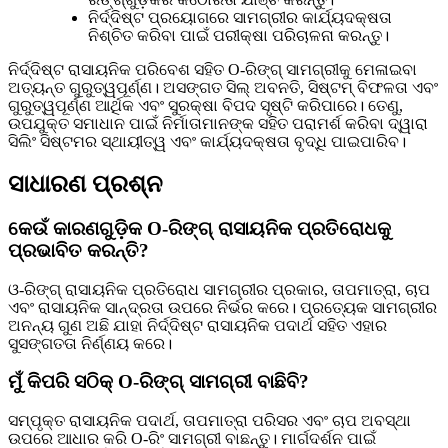
ନିର୍ଦ୍ଦିଷ୍ଟ ପ୍ରୟୋଗରେ ସାମଗ୍ରୀର କାର୍ଯ୍ୟଦକ୍ଷତା
ନିଶ୍ଚିତ କରିବା ପାଇଁ ପରୀକ୍ଷା ପରିଚାଳନା କରନ୍ତୁ।
ନିର୍ଦ୍ଦିଷ୍ଟ ରାସାୟନିକ ପରିବେଶ ସହିତ O-ରିଙ୍ଗ୍ ସାମଗ୍ରୀକୁ ମେଳାଇବା
ଅତ୍ୟନ୍ତ ଗୁରୁତ୍ୱପୂର୍ଣ୍ଣ। ଅସଙ୍ଗତ ସିଲ୍ ଅବନତି, ସିଷ୍ଟମ୍ ବିଫଳତା ଏବଂ
ଗୁରୁତ୍ୱପୂର୍ଣ୍ଣ ଆର୍ଥିକ ଏବଂ ସୁରକ୍ଷା ବିପଦ ସୃଷ୍ଟି କରିପାରେ। ତେଣୁ,
ଉପଯୁକ୍ତ ସମାଧାନ ପାଇଁ ନିର୍ମାତାମାନଙ୍କ ସହିତ ପରାମର୍ଶ କରିବା ଦ୍ୱାରା
ସିଲିଂ ସିଷ୍ଟମର ସ୍ଥାୟୀତ୍ୱ ଏବଂ କାର୍ଯ୍ୟଦକ୍ଷତା ବୃଦ୍ଧି ପାଇପାରିବ।
ସାଧାରଣ ପ୍ରଶ୍ନ
କେଉଁ କାରଣଗୁଡ଼ିକ O-ରିଙ୍ଗ୍ ରାସାୟନିକ ପ୍ରତିରୋଧକୁ
ପ୍ରଭାବିତ କରନ୍ତି?
ଓ-ରିଙ୍ଗ୍ ରାସାୟନିକ ପ୍ରତିରୋଧ ସାମଗ୍ରୀର ପ୍ରକାର, ତାପମାତ୍ରା, ଚାପ
ଏବଂ ରାସାୟନିକ ସାନ୍ଦ୍ରତା ଉପରେ ନିର୍ଭର କରେ। ପ୍ରତ୍ୟେକ ସାମଗ୍ରୀର
ଅନନ୍ୟ ଗୁଣ ଅଛି ଯାହା ନିର୍ଦ୍ଦିଷ୍ଟ ରାସାୟନିକ ପଦାର୍ଥ ସହିତ ଏହାର
ସୁସଙ୍ଗତତା ନିର୍ଣ୍ଣୟ କରେ।
ମୁଁ କିପରି ସଠିକ୍ O-ରିଙ୍ଗ୍ ସାମଗ୍ରୀ ବାଛିବି?
ସମ୍ପୃକ୍ତ ରାସାୟନିକ ପଦାର୍ଥ, ତାପମାତ୍ରା ପରିସର ଏବଂ ଚାପ ଅବସ୍ଥା
ଉପରେ ଆଧାର କରି O-ରିଂ ସାମଗ୍ରୀ ବାଛନ୍ତୁ। ମାର୍ଗଦର୍ଶନ ପାଇଁ