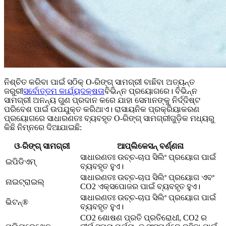
ନିଶ୍ଚିତ କରିବା ପାଇଁ ସଠିକ୍ O-ରିଙ୍ଗ୍ ସାମଗ୍ରୀ ବାଛିବା ଅତ୍ୟନ୍ତ
ଜରୁରୀ
ସର୍ବୋତ୍ତମ କାର୍ଯ୍ୟଦକ୍ଷତା
ବିଭିନ୍ନ ପ୍ରୟୋଗରେ। ବିଭିନ୍ନ
ସାମଗ୍ରୀ ଅନନ୍ୟ ଗୁଣ ପ୍ରଦାନ କରେ ଯାହା ସେମାନଙ୍କୁ ନିର୍ଦ୍ଦିଷ୍ଟ
ପରିବେଶ ପାଇଁ ଉପଯୁକ୍ତ କରିଥାଏ। ରାସାୟନିକ ପ୍ରକ୍ରିୟାକରଣ
ପ୍ରୟୋଗରେ ସାଧାରଣତଃ ବ୍ୟବହୃତ O-ରିଙ୍ଗ୍ ସାମଗ୍ରୀଗୁଡ଼ିକ ମଧ୍ୟରୁ
କିଛି ନିମ୍ନରେ ଦିଆଯାଇଛି:
ଓ-ରିଙ୍ଗ୍ ସାମଗ୍ରୀ
ଆପ୍ଲିକେସନ୍ ବର୍ଣ୍ଣନା
ସାଧାରଣତଃ ଉଚ୍ଚ-ଚାପ ସିଲିଂ ପ୍ରୟୋଗ ପାଇଁ
ଇପିଡିଏମ୍
ବ୍ୟବହୃତ ହୁଏ।
ସାଧାରଣତଃ ଉଚ୍ଚ-ଚାପ ସିଲିଂ ପ୍ରୟୋଗ ଏବଂ
ନାଇଟ୍ରାଇଲ୍
CO2 ଏକ୍ସପୋଜର ପାଇଁ ବ୍ୟବହୃତ ହୁଏ।
ସାଧାରଣତଃ ଉଚ୍ଚ-ଚାପ ସିଲିଂ ପ୍ରୟୋଗ ପାଇଁ
ଭିଟନ୍®
ବ୍ୟବହୃତ ହୁଏ।
CO2 ଶୋଷଣ ପ୍ରତି ପ୍ରତିରୋଧୀ, CO2 ର