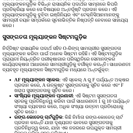
ମୂଲ୍ୟାଙ୍କନଗୁଡ଼ିକ ବିଭିନ୍ନ ରାସାୟନିକ ପଦାର୍ଥର ସାମ୍ନାରେ କିପରି
ପ୍ରତିକ୍ରିୟା କରେ ସେ ବିଷୟରେ ଅନ୍ତର୍ଦୃଷ୍ଟି ପ୍ରଦାନ କରେ। ଏହି
ମୂଲ୍ୟାଙ୍କନଗୁଡ଼ିକୁ ବୁଝିବା ଇଞ୍ଜିନିୟର ଏବଂ ଟେକ୍ନିସିଆନମାନଙ୍କୁ
ସାମଗ୍ରୀ ଚୟନ ସମ୍ପର୍କରେ ସୂଚନାଭିତ୍ତିକ ନିଷ୍ପତ୍ତି ନେବାରେ ସାହାଯ୍ୟ
କରେ।
ସୁସଙ୍ଗତତା ମୂଲ୍ୟାଙ୍କନ ସିଷ୍ଟମଗୁଡ଼ିକ
ନିର୍ଦ୍ଦିଷ୍ଟ ରାସାୟନିକ ପଦାର୍ଥ ସହିତ O-ରିଙ୍ଗ୍ ସାମଗ୍ରୀର ସୁସଙ୍ଗତତା
ମୂଲ୍ୟାଙ୍କନ କରିବା ପାଇଁ ଅନେକ ସିଷ୍ଟମ ରହିଛି। ଏହି ସିଷ୍ଟମଗୁଡ଼ିକ
ପ୍ରାୟତଃ ନିୟନ୍ତ୍ରିତ ପରୀକ୍ଷାଗାର ପରିସ୍ଥିତିରେ ସେମାନଙ୍କର
କାର୍ଯ୍ୟଦକ୍ଷତା ଆଧାରରେ ସାମଗ୍ରୀଗୁଡ଼ିକୁ ବର୍ଗୀକୃତ କରନ୍ତି। ସାଧାରଣତଃ
ବ୍ୟବହୃତ ମୂଲ୍ୟାଙ୍କନ ସିଷ୍ଟମଗୁଡ଼ିକ ମଧ୍ୟରେ ଅନ୍ତର୍ଭୁକ୍ତ:
AF ମୂଲ୍ୟାଙ୍କନ ସ୍କେଲ
: ଏହି ସ୍କେଲ୍ A ରୁ F ପର୍ଯ୍ୟନ୍ତ ଅକ୍ଷର
ପ୍ରଦାନ କରେ, A ଉତ୍କୃଷ୍ଟ ସୁସଙ୍ଗତତାକୁ ସୂଚିତ କରେ ଏବଂ F
ଖରାପ ସୁସଙ୍ଗତତାକୁ ସୂଚିତ କରେ।
ସାଂଖ୍ୟିକ ମୂଲ୍ୟାଙ୍କନ ପ୍ରଣାଳୀ
: ଏହି ସିଷ୍ଟମ ସୁସଙ୍ଗତତା
ସ୍ତରକୁ ପ୍ରତିନିଧିତ୍ୱ କରିବା ପାଇଁ ସାଧାରଣତଃ 1 ରୁ 10 ପର୍ଯ୍ୟନ୍ତ
ସଂଖ୍ୟା ବ୍ୟବହାର କରେ, ଅଧିକ ସଂଖ୍ୟା ଉତ୍ତମ ପ୍ରତିରୋଧକୁ
ସୂଚିତ କରେ।
ରଙ୍ଗ-କୋଡେଡ୍ ଚାର୍ଟଗୁଡ଼ିକ
: କିଛି ନିର୍ମାତା ରଙ୍ଗ-କୋଡେଡ୍ ଚାର୍ଟ
ପ୍ରଦାନ କରନ୍ତି ଯାହା ଦୃଶ୍ୟଗତ ଭାବରେ ସୁସଙ୍ଗତତାକୁ
ପ୍ରତିନିଧିତ୍ୱ କରେ, ଯାହା ଏକ ନଜରରେ ଉପଯୁକ୍ତ ସାମଗ୍ରୀ