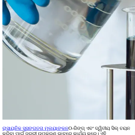
ରାସାୟନିକ ସୁସଙ୍ଗତତା ମୂଲ୍ୟାଙ୍କନ
O-ରିଙ୍ଗ୍ ଏବଂ ଦ୍ୱିତୀୟ ସିଲ୍ ଚୟନ
କରିବା ପାଇଁ ଜରୁରୀ ଉପକରଣ ଭାବରେ କାର୍ଯ୍ୟ କରେ। ଏହି