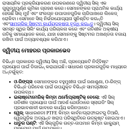
ରାସାୟନିକ ପ୍ରକ୍ରିୟାକରଣ ଉପକରଣରେ ଦ୍ୱିତୀୟ ସିଲ୍ ଏକ
ଗୁରୁତ୍ୱପୂର୍ଣ୍ଣ ଭୂମିକା ଗ୍ରହଣ କରେ। ସେମାନଙ୍କର ପ୍ରାଥମିକ କାର୍ଯ୍ୟ
ହେଉଛି ସିଲ୍ ମୁହଁ ଏବଂ ସଂଲଗ୍ନ ଉପାଦାନଗୁଡିକ ଚାରିପାଖରେ ଲିକେଜ୍
ରୋକିବା। ସେମାନେ ସିଲ୍ ନିର୍ଭରଯୋଗ୍ୟତା ସୁନିଶ୍ଚିତ କରନ୍ତି
ଏବଂ
ସାମଗ୍ରିକ ସିଷ୍ଟମ କାର୍ଯ୍ୟଦକ୍ଷତା ବୃଦ୍ଧି କରନ୍ତୁ
। ଦ୍ୱିତୀୟ ସିଲ୍
ସମସ୍ତ ସ୍ଥିର ସିଲିଂ କାର୍ଯ୍ୟ ପରିଚାଳନା କରେ ଏବଂ ଗତିଶୀଳ ଅକ୍ଷୀୟ
ଗତିକୁ ସମାୟୋଜନ କରେ, ଯାହା ସେମାନଙ୍କୁ ସିଷ୍ଟମର ଅଖଣ୍ଡତା ବଜାୟ
ରଖିବା ପାଇଁ ଅତ୍ୟାବଶ୍ୟକ କରିଥାଏ।
ଦ୍ୱିତୀୟ ମୋହରର ପ୍ରକାରଭେଦ
ବିଭିନ୍ନ ପ୍ରକାରର ଦ୍ୱିତୀୟ ସିଲ୍ ଅଛି, ପ୍ରତ୍ୟେକଟି ନିର୍ଦ୍ଦିଷ୍ଟ
ପ୍ରୟୋଗ ପାଇଁ ଡିଜାଇନ୍ କରାଯାଇଛି। ସାଧାରଣ ପ୍ରକାରଗୁଡ଼ିକ ମଧ୍ୟରେ
ଅନ୍ତର୍ଭୁକ୍ତ:
ଓ-ରିଙ୍ଗ୍ସ
: ସେମାନଙ୍କର ବହୁମୁଖୀତା ପାଇଁ ଜଣାଶୁଣା, O-ରିଙ୍ଗ୍
ବିଭିନ୍ନ ପରିବେଶ ପାଇଁ ଉପଯୁକ୍ତ ବିଭିନ୍ନ ସାମଗ୍ରୀରେ
ଉପଲବ୍ଧ।
ଇଲାଷ୍ଟୋମେରିକ୍ କିମ୍ବା ଥର୍ମୋପ୍ଲାଷ୍ଟିକ୍ ବେଲୋ
: ଏହି ସିଲ୍
ଗତିଶୀଳ ପ୍ରୟୋଗ ପାଇଁ ଆଦର୍ଶ ଯେଉଁଠାରେ ସ୍ଲାଇଡିଂ ସିଲ୍
ପ୍ରଭାବଶାଳୀ ଭାବରେ କାର୍ଯ୍ୟ କରିନପାରେ।
ୱେଜ୍
: ସାଧାରଣତଃ PTFE କିମ୍ବା କାର୍ବନ/ଗ୍ରାଫାଇଟରୁ ତିଆରି,
ୱେଜଗୁଡ଼ିକ ଅତ୍ୟନ୍ତ ଖରାପ ପରିସ୍ଥିତିରେ ଉତ୍କୃଷ୍ଟ ହୋଇଥାଏ।
ଧାତୁର ଘଣ୍ଟି
: ଏହି ସିଲ୍‌ଗୁଡ଼ିକ ଉଚ୍ଚ-ତାପମାନ କିମ୍ବା ଭାକ୍ୟୁମ୍
ପ୍ରୟୋଗ ପାଇଁ ଉପଯୁକ୍ତ।