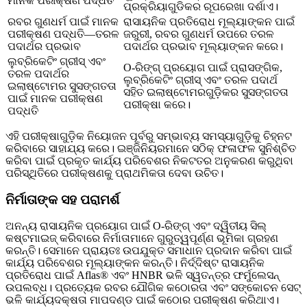
ମାନକ ପରୀକ୍ଷଣ ପଦ୍ଧତି
ପ୍ରକ୍ରିୟାଗୁଡିକର ରୂପରେଖା ଦର୍ଶାଏ।
ରବର ଗୁଣଧର୍ମ ପାଇଁ ମାନକ
ରାସାୟନିକ ପ୍ରତିରୋଧ ମୂଲ୍ୟାଙ୍କନ ପାଇଁ
ପରୀକ୍ଷଣ ପଦ୍ଧତି—ତରଳ
ଜରୁରୀ, ରବର ଗୁଣଧର୍ମ ଉପରେ ତରଳ
ପଦାର୍ଥର ପ୍ରଭାବ
ପଦାର୍ଥର ପ୍ରଭାବ ମୂଲ୍ୟାଙ୍କନ କରେ।
ଲୁବ୍ରିକେଟିଂ ଗ୍ରୀସ୍ ଏବଂ
O-ରିଙ୍ଗ୍ ପ୍ରୟୋଗ ପାଇଁ ପ୍ରାସଙ୍ଗିକ,
ତରଳ ପଦାର୍ଥର
ଲୁବ୍ରିକେଟିଂ ଗ୍ରୀସ୍ ଏବଂ ତରଳ ପଦାର୍ଥ
ଇଲାଷ୍ଟୋମର ସୁସଙ୍ଗତତା
ସହିତ ଇଲାଷ୍ଟୋମରଗୁଡ଼ିକର ସୁସଙ୍ଗତତା
ପାଇଁ ମାନକ ପରୀକ୍ଷଣ
ପରୀକ୍ଷା କରେ।
ପଦ୍ଧତି
ଏହି ପରୀକ୍ଷାଗୁଡ଼ିକ ନିୟୋଜନ ପୂର୍ବରୁ ସମ୍ଭାବ୍ୟ ସମସ୍ୟାଗୁଡ଼ିକୁ ଚିହ୍ନଟ
କରିବାରେ ସାହାଯ୍ୟ କରେ। ଇଞ୍ଜିନିୟରମାନେ ସଠିକ୍ ଫଳାଫଳ ସୁନିଶ୍ଚିତ
କରିବା ପାଇଁ ପ୍ରକୃତ କାର୍ଯ୍ୟ ପରିବେଶର ନିକଟତର ଅନୁକରଣ କରୁଥିବା
ପରିସ୍ଥିତିରେ ପରୀକ୍ଷଣକୁ ପ୍ରାଥମିକତା ଦେବା ଉଚିତ।
ନିର୍ମାତାଙ୍କ ସହ ପରାମର୍ଶ
ଅନନ୍ୟ ରାସାୟନିକ ପ୍ରୟୋଗ ପାଇଁ O-ରିଙ୍ଗ୍ ଏବଂ ଦ୍ୱିତୀୟ ସିଲ୍
କଷ୍ଟମାଇଜ୍ କରିବାରେ ନିର୍ମାତାମାନେ ଗୁରୁତ୍ୱପୂର୍ଣ୍ଣ ଭୂମିକା ଗ୍ରହଣ
କରନ୍ତି। ସେମାନେ ପ୍ରାୟତଃ ଉପଯୁକ୍ତ ସମାଧାନ ପ୍ରଦାନ କରିବା ପାଇଁ
କାର୍ଯ୍ୟ ପରିବେଶର ମୂଲ୍ୟାଙ୍କନ କରନ୍ତି। ନିର୍ଦ୍ଦିଷ୍ଟ ରାସାୟନିକ
ପ୍ରତିରୋଧ ପାଇଁ Aflas® ଏବଂ HNBR ଭଳି ସ୍ୱତନ୍ତ୍ର ଫର୍ମୁଲେସନ୍
ଉପଲବ୍ଧ। ପ୍ରତ୍ୟେକ ରବର ଯୌଗିକ କଠୋରତା ଏବଂ ସଙ୍କୋଚନ ସେଟ୍
ଭଳି କାର୍ଯ୍ୟଦକ୍ଷତା ମାପଦଣ୍ଡ ପାଇଁ କଠୋର ପରୀକ୍ଷଣ କରିଥାଏ।