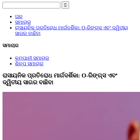
ଘର
ସମାଚାର
ରାସାୟନିକ ପ୍ରତିରୋଧ ମାର୍ଗଦର୍ଶିକା: O-ରିଙ୍ଗ୍ସ ଏବଂ ଦ୍ୱିତୀୟ
ସାଗର ବାଛିବା
ସମାଚାର
କମ୍ପାନୀ ସମାଚାର
ଶିଳ୍ପ ସମାଚାର
ରାସାୟନିକ ପ୍ରତିରୋଧ ମାର୍ଗଦର୍ଶିକା: O-ରିଙ୍ଗ୍ସ ଏବଂ
ଦ୍ୱିତୀୟ ସାଗର ବାଛିବା