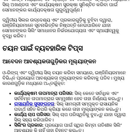
ସିଲ୍ ଅଖଣ୍ଡତା ଏବଂ କାର୍ଯ୍ୟକ୍ଷମ ସୁରକ୍ଷା ସୁନିଶ୍ଚିତ କରିବା ପାଇଁ
ସେମାନଙ୍କର କାର୍ଯ୍ୟଦକ୍ଷତା ଗୁରୁତ୍ୱପୂର୍ଣ୍ଣ।
ଦ୍ୱିତୀୟ ସିଲର ଉଦ୍ଦେଶ୍ୟ ଏବଂ ପ୍ରକାରଗୁଡ଼ିକୁ ବୁଝିବା ଦ୍ୱାରା,
ଇଞ୍ଜିନିୟରମାନେ ସୂଚନାଭିତ୍ତିକ ନିଷ୍ପତ୍ତି ନେଇପାରିବେ ଯାହା
ସେମାନଙ୍କର ସିଲିଂ ସମାଧାନର ନିର୍ଭରଯୋଗ୍ୟତା ଏବଂ ସ୍ଥାୟୀତ୍ୱକୁ
ବୃଦ୍ଧି କରିବ।
ଚୟନ ପାଇଁ ବ୍ୟବହାରିକ ଟିପ୍ସ
ଆବେଦନ ଆବଶ୍ୟକତାଗୁଡ଼ିକର ମୂଲ୍ୟାଙ୍କନ
ଓ-ରିଙ୍ଗ୍ ଏବଂ ଦ୍ୱିତୀୟ ସିଲ୍ ଚୟନ କରିବା ସମୟରେ, ଇଞ୍ଜିନିୟରମାନେ
ବିଭିନ୍ନ ପ୍ରୟୋଗ ଆବଶ୍ୟକତା ମୂଲ୍ୟାଙ୍କନ କରିବାକୁ ପଡିବ। ମୁଖ୍ୟ
କାରଣଗୁଡ଼ିକ ମଧ୍ୟରେ ଅନ୍ତର୍ଭୁକ୍ତ:
କାର୍ଯ୍ୟକ୍ଷମ ତାପମାତ୍ରା ପରିସର
: ସିଲ୍ କେତେ ସର୍ବାଧିକ ଏବଂ
ସର୍ବନିମ୍ନ ତାପମାତ୍ରାର ସମ୍ମୁଖୀନ ହେବ ତାହା ନିର୍ଣ୍ଣୟ କରନ୍ତୁ।
ରାସାୟନିକ ସୁସଙ୍ଗତତା
: ସିଲ୍ ସାମଗ୍ରୀ ସମ୍ପୃକ୍ତ ରାସାୟନିକ
ପଦାର୍ଥ ସହିତ କିପରି କ୍ରିୟା କରେ ତାହା ମୂଲ୍ୟାଙ୍କନ କରନ୍ତୁ।
କାର୍ଯ୍ୟ ଚାପ ପରିସର
: ସିଲ୍ ଚାପ ପରିସ୍ଥିତିକୁ ବୁଝନ୍ତୁ ଯାହା ଦ୍ୱାରା
ସିଲ୍ ସହ୍ୟ କରିପାରିବ।
ସିଲିଂର ପ୍ରକାର
: ପ୍ରୟୋଗ ପାଇଁ ସ୍ଥିର କିମ୍ବା ଗତିଶୀଳ ସିଲିଂ
ଆବଶ୍ୟକ କି ନାହିଁ ତାହା ଚିହ୍ନଟ କରନ୍ତୁ।