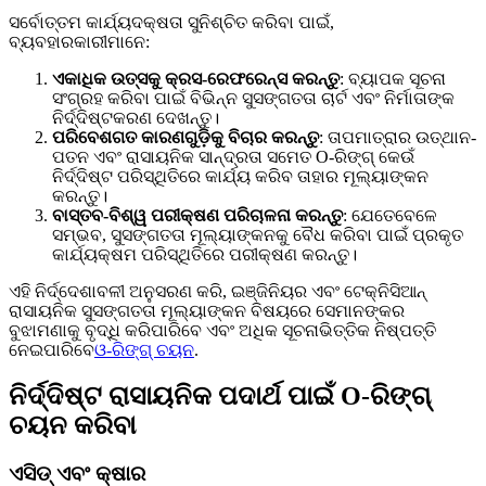
ସର୍ବୋତ୍ତମ କାର୍ଯ୍ୟଦକ୍ଷତା ସୁନିଶ୍ଚିତ କରିବା ପାଇଁ,
ବ୍ୟବହାରକାରୀମାନେ:
ଏକାଧିକ ଉତ୍ସକୁ କ୍ରସ-ରେଫରେନ୍ସ କରନ୍ତୁ
: ବ୍ୟାପକ ସୂଚନା
ସଂଗ୍ରହ କରିବା ପାଇଁ ବିଭିନ୍ନ ସୁସଙ୍ଗତତା ଚାର୍ଟ ଏବଂ ନିର୍ମାତାଙ୍କ
ନିର୍ଦ୍ଦିଷ୍ଟକରଣ ଦେଖନ୍ତୁ।
ପରିବେଶଗତ କାରଣଗୁଡ଼ିକୁ ବିଚାର କରନ୍ତୁ
: ତାପମାତ୍ରାର ଉତ୍ଥାନ-
ପତନ ଏବଂ ରାସାୟନିକ ସାନ୍ଦ୍ରତା ସମେତ O-ରିଙ୍ଗ୍ କେଉଁ
ନିର୍ଦ୍ଦିଷ୍ଟ ପରିସ୍ଥିତିରେ କାର୍ଯ୍ୟ କରିବ ତାହାର ମୂଲ୍ୟାଙ୍କନ
କରନ୍ତୁ।
ବାସ୍ତବ-ବିଶ୍ୱ ପରୀକ୍ଷଣ ପରିଚାଳନା କରନ୍ତୁ
: ଯେତେବେଳେ
ସମ୍ଭବ, ସୁସଙ୍ଗତତା ମୂଲ୍ୟାଙ୍କନକୁ ବୈଧ କରିବା ପାଇଁ ପ୍ରକୃତ
କାର୍ଯ୍ୟକ୍ଷମ ପରିସ୍ଥିତିରେ ପରୀକ୍ଷଣ କରନ୍ତୁ।
ଏହି ନିର୍ଦ୍ଦେଶାବଳୀ ଅନୁସରଣ କରି, ଇଞ୍ଜିନିୟର ଏବଂ ଟେକ୍ନିସିଆନ୍
ରାସାୟନିକ ସୁସଙ୍ଗତତା ମୂଲ୍ୟାଙ୍କନ ବିଷୟରେ ସେମାନଙ୍କର
ବୁଝାମଣାକୁ ବୃଦ୍ଧି କରିପାରିବେ ଏବଂ ଅଧିକ ସୂଚନାଭିତ୍ତିକ ନିଷ୍ପତ୍ତି
ନେଇପାରିବେ
ଓ-ରିଙ୍ଗ୍ ଚୟନ
.
ନିର୍ଦ୍ଦିଷ୍ଟ ରାସାୟନିକ ପଦାର୍ଥ ପାଇଁ O-ରିଙ୍ଗ୍
ଚୟନ କରିବା
ଏସିଡ୍ ଏବଂ କ୍ଷାର