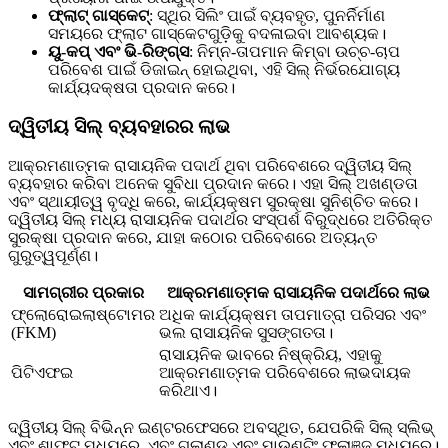
ଫ୍ଲାଟ୍ ଗାସ୍କେଟ୍
: ସ୍ଥିର ସିଲିଂ ପାଇଁ ବ୍ୟବହୃତ, ପୁନର୍ନିର୍ମାଣ
ସମୟରେ ଫ୍ଲାଟ ଗାସ୍କେଟଗୁଡ଼ିକୁ ବଦଳାଇବା ଆବଶ୍ୟକ।
ୟୁ-କପ୍ ଏବଂ ଭି-ରିଙ୍ଗ୍ସ
: ନିମ୍ନ-ତାପମାନ କିମ୍ବା ଉଚ୍ଚ-ଚାପ
ପରିବେଶ ପାଇଁ ଡିଜାଇନ୍ ହୋଇଥିବା, ଏହି ସିଲ୍ ନିର୍ଭରଯୋଗ୍ୟ
କାର୍ଯ୍ୟଦକ୍ଷତା ପ୍ରଦାନ କରେ।
ଦ୍ୱିତୀୟ ସିଲ୍ ବ୍ୟବହାରର ଲାଭ
ଆକ୍ରମଣାତ୍ମକ ରାସାୟନିକ ପଦାର୍ଥ ଥିବା ପରିବେଶରେ ଦ୍ୱିତୀୟ ସିଲ୍
ବ୍ୟବହାର କରିବା ଅନେକ ସୁବିଧା ପ୍ରଦାନ କରେ। ଏହା ସିଲ୍ ଅଖଣ୍ଡତା
ଏବଂ ସ୍ଥାୟୀତ୍ୱ ବୃଦ୍ଧି କରେ, କାର୍ଯ୍ୟକ୍ଷମ ସୁରକ୍ଷା ସୁନିଶ୍ଚିତ କରେ।
ଦ୍ୱିତୀୟ ସିଲ୍ ମଧ୍ୟ ରାସାୟନିକ ପଦାର୍ଥର ସଂସ୍ପର୍ଶ ବିରୁଦ୍ଧରେ ଅତିରିକ୍ତ
ସୁରକ୍ଷା ପ୍ରଦାନ କରେ, ଯାହା କଠୋର ପରିବେଶରେ ଅତ୍ୟନ୍ତ
ଗୁରୁତ୍ୱପୂର୍ଣ୍ଣ।
ସାମଗ୍ରୀର ପ୍ରକାର
ଆକ୍ରମଣାତ୍ମକ ରାସାୟନିକ ପଦାର୍ଥରେ ଲାଭ
ଫ୍ଲୋରୋଇଲାଷ୍ଟୋମର
ଅଧିକ କାର୍ଯ୍ୟକ୍ଷମ ତାପମାତ୍ରା ପରିସର ଏବଂ
(FKM)
ଭଲ ରାସାୟନିକ ସୁସଙ୍ଗତତା।
ରାସାୟନିକ ଭାବରେ ନିଷ୍କ୍ରିୟ, ଏହାକୁ
ପିଟିଏଫଇ
ଆକ୍ରମଣାତ୍ମକ ପରିବେଶରେ ଲାଭଦାୟକ
କରିଥାଏ।
ଦ୍ୱିତୀୟ ସିଲ୍ ବିଭିନ୍ନ ଇଣ୍ଟରଫେସରେ ଅବସ୍ଥିତ, ଯେପରିକି ସିଲ୍ ସ୍ଲିଭ୍
ଏବଂ ଶାଫ୍ଟ ମଧ୍ୟରେ, ଏବଂ ଗ୍ଲାଣ୍ଡ ଏବଂ ମାଉଣ୍ଟିଂ ଫ୍ଲାଞ୍ଜ ମଧ୍ୟରେ।