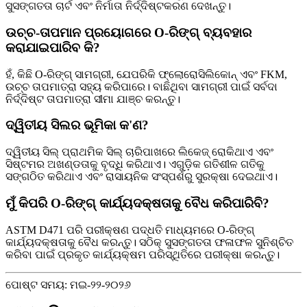
ସୁସଙ୍ଗତତା ଚାର୍ଟ ଏବଂ ନିର୍ମାତା ନିର୍ଦ୍ଦିଷ୍ଟକରଣ ଦେଖନ୍ତୁ।
ଉଚ୍ଚ-ତାପମାନ ପ୍ରୟୋଗରେ O-ରିଙ୍ଗ୍ ବ୍ୟବହାର
କରାଯାଇପାରିବ କି?
ହଁ, କିଛି O-ରିଙ୍ଗ୍ ସାମଗ୍ରୀ, ଯେପରିକି ଫ୍ଲୋରୋସିଲିକୋନ୍ ଏବଂ FKM,
ଉଚ୍ଚ ତାପମାତ୍ରା ସହ୍ୟ କରିପାରେ। ବାଛିଥିବା ସାମଗ୍ରୀ ପାଇଁ ସର୍ବଦା
ନିର୍ଦ୍ଦିଷ୍ଟ ତାପମାତ୍ରା ସୀମା ଯାଞ୍ଚ କରନ୍ତୁ।
ଦ୍ୱିତୀୟ ସିଲର ଭୂମିକା କ'ଣ?
ଦ୍ୱିତୀୟ ସିଲ୍ ପ୍ରାଥମିକ ସିଲ୍ ଚାରିପାଖରେ ଲିକେଜ୍ ରୋକିଥାଏ ଏବଂ
ସିଷ୍ଟମର ଅଖଣ୍ଡତାକୁ ବୃଦ୍ଧି କରିଥାଏ। ଏଗୁଡ଼ିକ ଗତିଶୀଳ ଗତିକୁ
ସଙ୍ଗଠିତ କରିଥାଏ ଏବଂ ରାସାୟନିକ ସଂସ୍ପର୍ଶରୁ ସୁରକ୍ଷା ଦେଇଥାଏ।
ମୁଁ କିପରି O-ରିଙ୍ଗ୍ କାର୍ଯ୍ୟଦକ୍ଷତାକୁ ବୈଧ କରିପାରିବି?
ASTM D471 ପରି ପରୀକ୍ଷଣ ପଦ୍ଧତି ମାଧ୍ୟମରେ O-ରିଙ୍ଗ୍
କାର୍ଯ୍ୟଦକ୍ଷତାକୁ ବୈଧ କରନ୍ତୁ। ସଠିକ୍ ସୁସଙ୍ଗତତା ଫଳାଫଳ ସୁନିଶ୍ଚିତ
କରିବା ପାଇଁ ପ୍ରକୃତ କାର୍ଯ୍ୟକ୍ଷମ ପରିସ୍ଥିତିରେ ପରୀକ୍ଷା କରନ୍ତୁ।
ପୋଷ୍ଟ ସମୟ: ମଇ-୨୨-୨୦୨୬