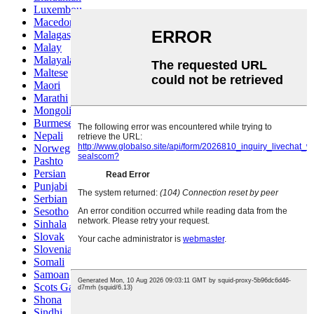
Luxembou..
Macedonian
Malagasy
Malay
Malayalam
Maltese
Maori
Marathi
Mongolian
Burmese
Nepali
Norwegian
Pashto
Persian
Punjabi
Serbian
Sesotho
Sinhala
Slovak
Slovenian
Somali
Samoan
Scots Gaelic
Shona
Sindhi