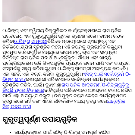
O-ରିଙ୍ଗ୍ ଏବଂ ଦ୍ୱିତୀୟ ସିଲ୍‌ଗୁଡ଼ିକର କାର୍ଯ୍ୟଦକ୍ଷତାରେ ରାସାୟନିକ
ପ୍ରତିରୋଧ ଏକ ଗୁରୁତ୍ୱପୂର୍ଣ୍ଣ ଭୂମିକା ଗ୍ରହଣ କରେ। ଡାହାଣ ଚୟନ
କରିବା
ଓ-ରିଙ୍ଗ୍ ସାମଗ୍ରୀ
ବିଭିନ୍ନ ପ୍ରୟୋଗରେ ସ୍ଥାୟୀତ୍ୱ ଏବଂ
ନିର୍ଭରଯୋଗ୍ୟତା ସୁନିଶ୍ଚିତ କରେ। ଏହି ଚୟନକୁ ପ୍ରଭାବିତ କରୁଥିବା
ପ୍ରମୁଖ କାରଣଗୁଡ଼ିକ ମଧ୍ୟରେ ତାପମାତ୍ରା, ଚାପ ଏବଂ ସମ୍ପୃକ୍ତ
ନିର୍ଦ୍ଦିଷ୍ଟ ରାସାୟନିକ ପଦାର୍ଥ ଅନ୍ତର୍ଭୁକ୍ତ। ଔଷଧ ଏବଂ ଖାଦ୍ୟ
ପ୍ରକ୍ରିୟାକରଣ ଭଳି ଶିଳ୍ପଗୁଡ଼ିକ ପ୍ରାୟତଃ ଗରମ ପାଣି ଏବଂ ବାଷ୍ପର
ସଂସ୍ପର୍ଶକୁ ସହ୍ୟ କରିପାରୁଥିବା O-ରିଙ୍ଗ୍ ସାମଗ୍ରୀ ଆବଶ୍ୟକ କରନ୍ତି।
ଏହା ସହିତ, ଏହା ବିଚାର କରିବା ଗୁରୁତ୍ୱପୂର୍ଣ୍ଣ।
ଏସିଡ୍ ପାଇଁ ସର୍ବୋତ୍ତମ O-
ରିଙ୍ଗ୍ କ’ଣ?
କ୍ଷୟକାରୀ ପରିବେଶରେ ସର୍ବୋତ୍ତମ କାର୍ଯ୍ୟଦକ୍ଷତା
ସୁନିଶ୍ଚିତ କରିବା ପାଇଁ। ବୁଝାମଣା
ରାସାୟନିକ ଆକ୍ରମଣ O-ରିଙ୍ଗ୍‌ଗୁଡ଼ିକୁ
କିପରି ପ୍ରଭାବିତ କରେ
ଦାବିପୂର୍ଣ୍ଣ ପରିବେଶରେ ଅଖଣ୍ଡତା ବଜାୟ ରଖିବା
ପାଇଁ ଏହା ଅତ୍ୟନ୍ତ ଜରୁରୀ। ଉପଯୁକ୍ତ ଚୟନ କେବଳ କାର୍ଯ୍ୟକ୍ଷମତା
ବୃଦ୍ଧି କରେ ନାହିଁ ବରଂ ଏହାର ଜୀବନକାଳ ମଧ୍ୟ ବୃଦ୍ଧି କରେ
ଯାନ୍ତ୍ରିକ
ସିଲ୍ ରବର ଅଂଶ
.
ଗୁରୁତ୍ୱପୂର୍ଣ୍ଣ ଉପାୟଗୁଡ଼ିକ
କାର୍ଯ୍ୟଦକ୍ଷତା ପାଇଁ ସଠିକ୍ O-ରିଙ୍ଗ୍ ସାମଗ୍ରୀ ବାଛିବା