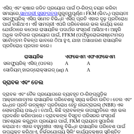
ଏସିଡ୍ ଏବଂ କ୍ଷାର ଜଡିତ ପ୍ରୟୋଗ ପାଇଁ O-ରିଙ୍ଗ୍ ଚୟନ କରିବା
ସମୟରେ,
ସାମଗ୍ରୀ ସୁସଙ୍ଗତତା
ଗୁରୁତ୍ୱପୂର୍ଣ୍ଣ। FKM (ଭିଟନ୍) ପ୍ରାୟତଃ
ସଲଫ୍ୟୁରିକ୍ ଏସିଡ୍ ସମେତ ବିଭିନ୍ନ ଏସିଡ୍ ପ୍ରତି ଏହାର ଦୃଢ଼ ପ୍ରତିରୋଧ
ପାଇଁ ବାଛିଥାଏ। ଏହି ସାମଗ୍ରୀ ଏପରି ପରିବେଶରେ ଭଲ କାର୍ଯ୍ୟ କରେ
ଯେଉଁଠାରେ କଠୋର ରାସାୟନିକ ପଦାର୍ଥର ସଂସ୍ପର୍ଶ ଆସିଥାଏ। ଆହୁରି
ଅଧିକ ଦାବିଦାର ପ୍ରୟୋଗ ପାଇଁ, FFKM (ପର୍ଫ୍ଲୁରୋଇଲାଷ୍ଟୋମର)
ସର୍ବୋତ୍ତମ ବିକଳ୍ପ ଭାବରେ ଠିଆ ହୁଏ, ଯାହା ଅସାଧାରଣ ରାସାୟନିକ
ପ୍ରତିରୋଧ ପ୍ରଦାନ କରେ।
ରାସାୟନିକ
ଏଫକେଏମ
ଏଫଏଫକେଏମ
ସଲଫ୍ୟୁରିକ୍ ଏସିଡ୍ (ପତଳା)
A
A
ସୋଡିୟମ୍ ହାଇଡ୍ରୋକ୍ସାଇଡ୍ (aq)
A
A
ଦ୍ରାବକ ଏବଂ ତେଲ
ଦ୍ରାବକ ଏବଂ ତୈଳ ପ୍ରୟୋଗରେ ବ୍ୟବହୃତ O-ରିଙ୍ଗ୍‌ଗୁଡ଼ିକ
ଆକ୍ରମଣାତ୍ମକ ରାସାୟନିକ ପରିବେଶକୁ ସହ୍ୟ କରିବା ଉଚିତ। ତେଲ ଏବଂ
ଇନ୍ଧନ ପ୍ରତି ଉତ୍କୃଷ୍ଟ ପ୍ରତିରୋଧ ହେତୁ ନାଇଟ୍ରାଇଲ୍ (NBR) ଏକ
ଲୋକପ୍ରିୟ ପସନ୍ଦ। ତଥାପି, କିଛି ଦ୍ରାବକଙ୍କ ଉପସ୍ଥିତିରେ ଏହା ଭଲ
ପ୍ରଦର୍ଶନ କରିନପାରେ। ଦ୍ରାବକଙ୍କ ବିସ୍ତୃତ ପରିସରର ସଂସ୍ପର୍ଶ
ଆବଶ୍ୟକ କରୁଥିବା ପ୍ରୟୋଗ ପାଇଁ, FKM ପ୍ରାୟତଃ ସୁପାରିଶ
କରାଯାଏ। ଏହାର ବହୁମୁଖୀତା ଏହାକୁ ବିଭିନ୍ନ ରାସାୟନିକ ପରିବେଶ ପାଇଁ
ଉପଯୁକ୍ତ କରିଥାଏ, ନିର୍ଭରଯୋଗ୍ୟ ସିଲିଂ କାର୍ଯ୍ୟଦକ୍ଷତା ସୁନିଶ୍ଚିତ