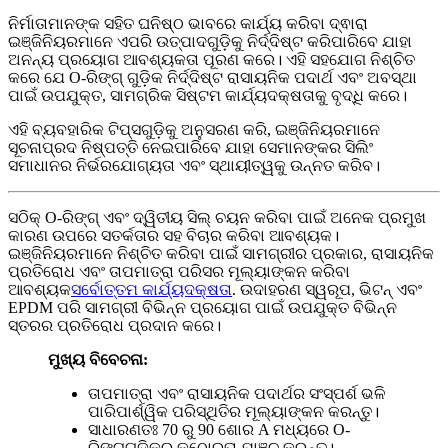
ନିର୍ମାତାମାନଙ୍କ ସହିତ ଘନିଷ୍ଠ ଭାବରେ କାର୍ଯ୍ୟ କରିବା ଦ୍ଵାରା
ଇଞ୍ଜିନିୟରମାନେ ଏପରି ଉତ୍ପାଦଗୁଡ଼ିକୁ ନିର୍ଦ୍ଦିଷ୍ଟ କରିପାରିବେ ଯାହା
ଅନନ୍ୟ ପ୍ରୟୋଗ ଆବଶ୍ୟକତା ପୂରଣ କରେ। ଏହି ସହଯୋଗ ନିଶ୍ଚିତ
କରେ ଯେ O-ରିଙ୍ଗ୍ ଗୁଡ଼ିକ ନିର୍ଦ୍ଦିଷ୍ଟ ରାସାୟନିକ ପଦାର୍ଥ ଏବଂ ଅବସ୍ଥା
ପାଇଁ ଉପଯୁକ୍ତ, ସାମଗ୍ରିକ ସିଷ୍ଟମ କାର୍ଯ୍ୟଦକ୍ଷତାକୁ ବୃଦ୍ଧି କରେ।
ଏହି ବ୍ୟବହାରିକ ଟିପ୍ସଗୁଡ଼ିକୁ ଅନୁସରଣ କରି, ଇଞ୍ଜିନିୟରମାନେ
ସୂଚନାପ୍ରଦ ନିଷ୍ପତ୍ତି ନେଇପାରିବେ ଯାହା ସେମାନଙ୍କର ସିଲିଂ
ସମାଧାନର ନିର୍ଭରଯୋଗ୍ୟତା ଏବଂ ସ୍ଥାୟୀତ୍ୱକୁ ଉନ୍ନତ କରିବ।
ସଠିକ୍ O-ରିଙ୍ଗ୍ ଏବଂ ଦ୍ୱିତୀୟ ସିଲ୍ ଚୟନ କରିବା ପାଇଁ ଅନେକ ପ୍ରମୁଖ
କାରଣ ଉପରେ ସତର୍କତାର ସହ ବିଚାର କରିବା ଆବଶ୍ୟକ।
ଇଞ୍ଜିନିୟରମାନେ ନିଶ୍ଚିତ କରିବା ପାଇଁ ସାମଗ୍ରୀର ପ୍ରକାର, ରାସାୟନିକ
ପ୍ରତିରୋଧ ଏବଂ ତାପମାତ୍ରା ପରିସର ମୂଲ୍ୟାଙ୍କନ କରିବା
ଆବଶ୍ୟକ
ସର୍ବୋତ୍ତମ କାର୍ଯ୍ୟଦକ୍ଷତା
. ଉଦାହରଣ ସ୍ୱରୂପ, ଭିଟନ୍ ଏବଂ
EPDM ପରି ସାମଗ୍ରୀ ବିଭିନ୍ନ ପ୍ରୟୋଗ ପାଇଁ ଉପଯୁକ୍ତ ବିଭିନ୍ନ
ସ୍ତରର ପ୍ରତିରୋଧ ପ୍ରଦାନ କରେ।
ମୁଖ୍ୟ ବିବେଚନା:
ତାପମାତ୍ରା ଏବଂ ରାସାୟନିକ ପଦାର୍ଥର ସଂସ୍ପର୍ଶ ଭଳି
ପାରିପାର୍ଶ୍ୱିକ ପରିସ୍ଥିତିର ମୂଲ୍ୟାଙ୍କନ କରନ୍ତୁ।
ସାଧାରଣତଃ 70 ରୁ 90 ଶୋର A ମଧ୍ୟରେ O-
ରିଙ୍ଗ୍‌ଗୁଡ଼ିକର କଠୋରତା ଯାଞ୍ଚ କରନ୍ତୁ।