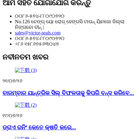
ଆମ ସହିତ ଯୋଗାଯୋଗ କରନ୍ତୁ
୦୦୮୬-୫୭୪-୮୮୦୯୦୭୨୦
No.126 ଚେଙ୍ଗ୍ ୟୋ ରୋଡ୍ ହେଙ୍ଗସି ଟାଉନ୍ ୟିନଜୋ ଜିଲ୍ଲା
ନିଙ୍ଗବୋ ଚୀନ୍ |
sales@victor-seals.com
୦୦୮୬-୫୭୪-୮୮୦୯୦୭୨୦
+୮୬ ୧୫୮୬୭୫୬୩୦୪୭
ନବୀନତମ ଖବର
୨୧/୦୭/୨୬
ବାରମ୍ବାର ଯାନ୍ତ୍ରିକ ସିଲ୍ ବିଫଳତାକୁ କିପରି ବନ୍ଦ କରିବେ...
୧୯/୦୭/୨୬
ଡ୍ରାଏ ରନିଂ କେତେ କ୍ଷତି କରେ...