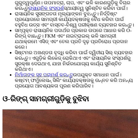
ଗୁରୁତ୍ୱପୂର୍ଣ୍ଣ। ତାପମାତ୍ରା, ଚାପ, ଏବଂ ଭଳି କାରଣଗୁଡ଼ିକୁ ବିଚାର
କରନ୍ତୁ
ରାସାୟନିକ ସଂସ୍ପର୍ଶ
ସ୍ଥାୟୀତ୍ୱ ସୁନିଶ୍ଚିତ କରିବା ପାଇଁ।
ରାସାୟନିକ ସୁସଙ୍ଗତତା ମୂଲ୍ୟାଙ୍କନ ବୁଝନ୍ତୁ। ନିର୍ଦ୍ଦିଷ୍ଟ
ପ୍ରୟୋଗରେ ସାମଗ୍ରୀ କାର୍ଯ୍ୟଦକ୍ଷତାକୁ ବୈଧ କରିବା ପାଇଁ
ବହୁବିଧ ଉତ୍ସ ଏବଂ ବାସ୍ତବ-ବିଶ୍ୱ ପରୀକ୍ଷଣ ବ୍ୟବହାର କରନ୍ତୁ।
ସମ୍ପୃକ୍ତ ରାସାୟନିକ ପଦାର୍ଥର ପ୍ରକାର ଉପରେ ଆଧାର କରି O-
ରିଙ୍ଗ୍ ବାଛନ୍ତୁ। FKM ଏବଂ ନାଇଟ୍ରାଇଲ୍ ଭଳି ସାମଗ୍ରୀ
ଯଥାକ୍ରମେ ଏସିଡ୍ ଏବଂ ତେଲ ପ୍ରତି ଦୃଢ଼ ପ୍ରତିରୋଧ ପ୍ରଦାନ
କରେ।
ସିଷ୍ଟମର ଅଖଣ୍ଡତା ବୃଦ୍ଧି କରିବା ପାଇଁ ଦ୍ୱିତୀୟ ସିଲ୍ ବ୍ୟବହାର
କରନ୍ତୁ। ଏଗୁଡ଼ିକ ଲିକେଜ୍ ରୋକିଥାଏ ଏବଂ ରାସାୟନିକ ସଂସ୍ପର୍ଶରୁ
ସୁରକ୍ଷା ଦେଇଥାଏ, ଯାହା ନିର୍ଭରଯୋଗ୍ୟ କାର୍ଯ୍ୟ ସୁନିଶ୍ଚିତ
କରିଥାଏ।
ନିର୍ମାତାଙ୍କ ସହ ପରାମର୍ଶ କରନ୍ତୁ
ଉପଯୁକ୍ତ ସମାଧାନ ପାଇଁ।
କଷ୍ଟମ୍ ଫର୍ମୁଲେସନ୍ ସିଲିଂ କାର୍ଯ୍ୟଦକ୍ଷତାକୁ ଉନ୍ନତ କରି ଅନନ୍ୟ
ପ୍ରୟୋଗ ଆବଶ୍ୟକତା ପୂରଣ କରିପାରିବ।
ଓ-ରିଙ୍ଗ୍ ସାମଗ୍ରୀଗୁଡ଼ିକୁ ବୁଝିବା