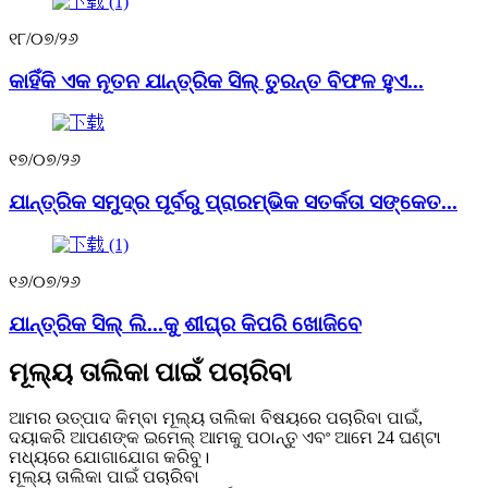
୧୮/୦୭/୨୬
କାହିଁକି ଏକ ନୂତନ ଯାନ୍ତ୍ରିକ ସିଲ୍ ତୁରନ୍ତ ବିଫଳ ହୁଏ...
୧୭/୦୭/୨୬
ଯାନ୍ତ୍ରିକ ସମୁଦ୍ର ପୂର୍ବରୁ ପ୍ରାରମ୍ଭିକ ସତର୍କତା ସଙ୍କେତ...
୧୬/୦୭/୨୬
ଯାନ୍ତ୍ରିକ ସିଲ୍ ଲି...କୁ ଶୀଘ୍ର କିପରି ଖୋଜିବେ
ମୂଲ୍ୟ ତାଲିକା ପାଇଁ ପଚାରିବା
ଆମର ଉତ୍ପାଦ କିମ୍ବା ମୂଲ୍ୟ ତାଲିକା ବିଷୟରେ ପଚାରିବା ପାଇଁ,
ଦୟାକରି ଆପଣଙ୍କ ଇମେଲ୍ ଆମକୁ ପଠାନ୍ତୁ ଏବଂ ଆମେ 24 ଘଣ୍ଟା
ମଧ୍ୟରେ ଯୋଗାଯୋଗ କରିବୁ।
ମୂଲ୍ୟ ତାଲିକା ପାଇଁ ପଚାରିବା