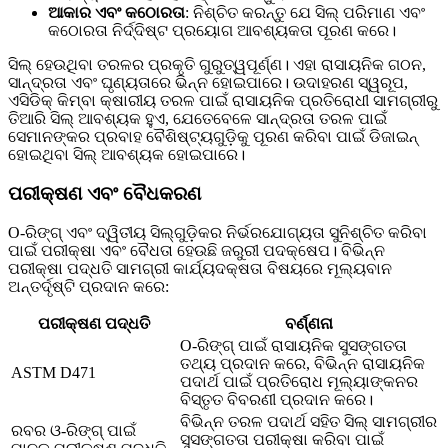
ଆକାର ଏବଂ କଠୋରତା
: ନିଶ୍ଚିତ କରନ୍ତୁ ଯେ ସିଲ୍ ପରିମାଣ ଏବଂ
କଠୋରତା ନିର୍ଦ୍ଦିଷ୍ଟ ପ୍ରୟୋଗ ଆବଶ୍ୟକତା ପୂରଣ କରେ।
ସିଲ୍ ହେଉଥିବା ତରଳର ପ୍ରକୃତି ଗୁରୁତ୍ୱପୂର୍ଣ୍ଣ। ଏହା ରାସାୟନିକ ଗଠନ,
ସାନ୍ଦ୍ରତା ଏବଂ ଘୃଣ୍ୟତାରେ ଭିନ୍ନ ହୋଇପାରେ। ଉଦାହରଣ ସ୍ୱରୂପ,
ଏସିଡିକ୍ କିମ୍ବା କ୍ଷାରୀୟ ତରଳ ପାଇଁ ରାସାୟନିକ ପ୍ରତିରୋଧୀ ସାମଗ୍ରୀରୁ
ତିଆରି ସିଲ୍ ଆବଶ୍ୟକ ହୁଏ, ଯେତେବେଳେ ସାନ୍ଦ୍ରତା ତରଳ ପାଇଁ
ସେମାନଙ୍କର ପ୍ରବାହ ବୈଶିଷ୍ଟ୍ୟଗୁଡ଼ିକୁ ପୂରଣ କରିବା ପାଇଁ ଡିଜାଇନ୍
ହୋଇଥିବା ସିଲ୍ ଆବଶ୍ୟକ ହୋଇପାରେ।
ପରୀକ୍ଷଣ ଏବଂ ବୈଧକରଣ
O-ରିଙ୍ଗ୍ ଏବଂ ଦ୍ୱିତୀୟ ସିଲ୍‌ଗୁଡ଼ିକର ନିର୍ଭରଯୋଗ୍ୟତା ସୁନିଶ୍ଚିତ କରିବା
ପାଇଁ ପରୀକ୍ଷା ଏବଂ ବୈଧତା ହେଉଛି ଜରୁରୀ ପଦକ୍ଷେପ। ବିଭିନ୍ନ
ପରୀକ୍ଷା ପଦ୍ଧତି ସାମଗ୍ରୀ କାର୍ଯ୍ୟଦକ୍ଷତା ବିଷୟରେ ମୂଲ୍ୟବାନ
ଅନ୍ତର୍ଦୃଷ୍ଟି ପ୍ରଦାନ କରେ:
ପରୀକ୍ଷଣ ପଦ୍ଧତି
ବର୍ଣ୍ଣନା
O-ରିଙ୍ଗ୍ ପାଇଁ ରାସାୟନିକ ସୁସଙ୍ଗତତା
ତଥ୍ୟ ପ୍ରଦାନ କରେ, ବିଭିନ୍ନ ରାସାୟନିକ
ASTM D471
ପଦାର୍ଥ ପାଇଁ ପ୍ରତିରୋଧ ମୂଲ୍ୟାଙ୍କନର
ବିସ୍ତୃତ ବିବରଣୀ ପ୍ରଦାନ କରେ।
ବିଭିନ୍ନ ତରଳ ପଦାର୍ଥ ସହିତ ସିଲ୍ ସାମଗ୍ରୀର
ରବର ଓ-ରିଙ୍ଗ୍ ପାଇଁ
ସୁସଙ୍ଗତତା ପରୀକ୍ଷା କରିବା ପାଇଁ