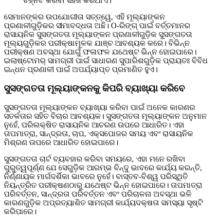
ଚିହ୍ନଟ କରିବା ସହଜ କରିଥାଏ।
ସେମାନଙ୍କର ଉପଯୋଗୀତା ସତ୍ତ୍ୱେ, ଏହି ମୂଲ୍ୟାଙ୍କନ
ପ୍ରଣାଳୀଗୁଡ଼ିକର ସୀମାବଦ୍ଧତା ଅଛି। O-ରିଙ୍ଗ୍ ପାଇଁ ବର୍ତ୍ତମାନର
ରାସାୟନିକ ସୁସଙ୍ଗତତା ମୂଲ୍ୟାଙ୍କନ ପ୍ରଣାଳୀଗୁଡ଼ିକ ସୁସଙ୍ଗତତା
ମୂଲ୍ୟଗୁଡ଼ିକର ପରୀକ୍ଷାମୂଳକ ଯାଞ୍ଚ ଆବଶ୍ୟକ କରେ। ବିଭିନ୍ନ
ପରୀକ୍ଷଣ ଅବସ୍ଥା ଯୋଗୁଁ ଫଳାଫଳ ଯଥେଷ୍ଟ ଭିନ୍ନ ହୋଇପାରେ।
ଇଲାଷ୍ଟୋମର୍ ସାମଗ୍ରୀ ପାଇଁ ସାଧାରଣ ସୁପାରିଶଗୁଡ଼ିକ ପ୍ରାୟତଃ ବିବିଧ
ଇନ୍ଧନ ପ୍ରଣାଳୀ ପାଇଁ ଅପର୍ଯ୍ୟାପ୍ତ ପ୍ରମାଣିତ ହୁଏ।
ସୁସଙ୍ଗତତା ମୂଲ୍ୟାଙ୍କନକୁ କିପରି ବ୍ୟାଖ୍ୟା କରିବେ
ସୁସଙ୍ଗତତା ମୂଲ୍ୟାଙ୍କନ ବ୍ୟାଖ୍ୟା କରିବା ପାଇଁ ଅନେକ କାରଣର
ସତର୍କତାର ସହିତ ବିଚାର ଆବଶ୍ୟକ। ସୁସଙ୍ଗତତା ମୂଲ୍ୟାଙ୍କନ ଅନୁମାନ
ନୁହେଁ, ପରିଲକ୍ଷିତ ରାସାୟନିକ ଆଚରଣ ଉପରେ ଆଧାରିତ। ଏହା
ତାପମାତ୍ରା, ସାନ୍ଦ୍ରତା, ଚାପ, ଏକ୍ସପୋଜର ସମୟ ଏବଂ ରାସାୟନିକ
ମିଶ୍ରଣ ଉପରେ ଆଧାରିତ ହୋଇପାରେ।
ସୁସଙ୍ଗତତା ଚାର୍ଟ ବ୍ୟବହାର କରିବା ସମୟରେ, ଏହା ମନେ ରଖିବା
ଗୁରୁତ୍ୱପୂର୍ଣ୍ଣ ଯେ ସେଗୁଡ଼ିକ ଆରମ୍ଭ ବିନ୍ଦୁ ଭାବରେ କାର୍ଯ୍ୟ କରନ୍ତି,
ନିର୍ଣ୍ଣାୟକ ମାର୍ଗଦର୍ଶିକା ଭାବରେ ନୁହେଁ। ବାସ୍ତବ-ବିଶ୍ୱ ପରିସ୍ଥିତି
ନିୟନ୍ତ୍ରିତ ପରୀକ୍ଷଣଠାରୁ ଯଥେଷ୍ଟ ଭିନ୍ନ ହୋଇପାରେ। ତାପମାତ୍ରା
ପରିବର୍ତ୍ତନ, ସାନ୍ଦ୍ରତା ପରିବର୍ତ୍ତନ ଏବଂ ପରିଚାଳନା ଅବସ୍ଥା ଭଳି
କାରଣଗୁଡ଼ିକ ଅପ୍ରତ୍ୟାଶିତ ସାମଗ୍ରୀ କାର୍ଯ୍ୟଦକ୍ଷତା ସମସ୍ୟା ସୃଷ୍ଟି
କରିପାରେ।