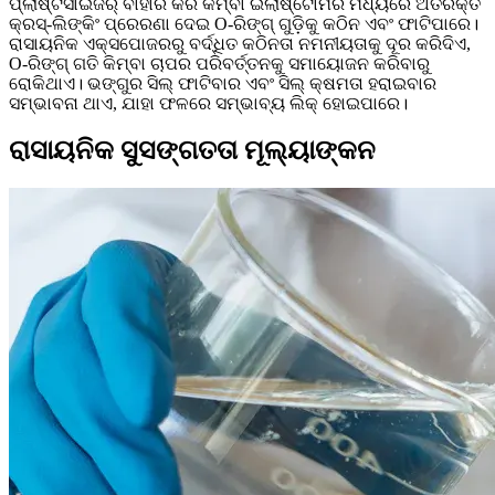
ପ୍ଲାଷ୍ଟିସାଇଜର୍ ବାହାର କରି କିମ୍ବା ଇଲାଷ୍ଟୋମର ମଧ୍ୟରେ ଅତିରିକ୍ତ
କ୍ରସ୍-ଲିଙ୍କିଂ ପ୍ରେରଣା ଦେଇ O-ରିଙ୍ଗ୍ ଗୁଡ଼ିକୁ କଠିନ ଏବଂ ଫାଟିପାରେ।
ରାସାୟନିକ ଏକ୍ସପୋଜରରୁ ବର୍ଦ୍ଧିତ କଠିନତା ନମନୀୟତାକୁ ଦୂର କରିଦିଏ,
O-ରିଙ୍ଗ୍ ଗତି କିମ୍ବା ଚାପର ପରିବର୍ତ୍ତନକୁ ସମାୟୋଜନ କରିବାରୁ
ରୋକିଥାଏ। ଭଙ୍ଗୁର ସିଲ୍ ଫାଟିବାର ଏବଂ ସିଲ୍ କ୍ଷମତା ହରାଇବାର
ସମ୍ଭାବନା ଥାଏ, ଯାହା ଫଳରେ ସମ୍ଭାବ୍ୟ ଲିକ୍ ହୋଇପାରେ।
ରାସାୟନିକ ସୁସଙ୍ଗତତା ମୂଲ୍ୟାଙ୍କନ