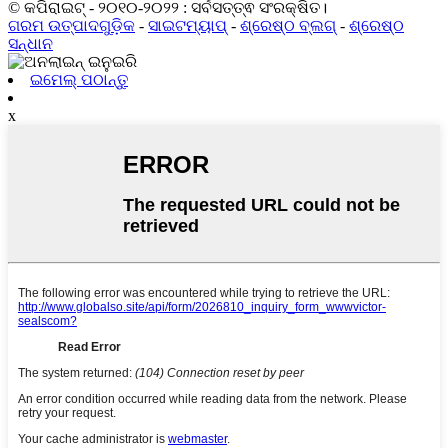
© କପିରାଇଟ୍ - ୨୦୧୦-୨୦୨୨ : ସର୍ବସତ୍ତ୍ଵ ସଂରକ୍ଷିତ।
ଗରମ ଉତ୍ପାଦଗୁଡ଼ିକ
-
ସାଇଟମ୍ୟାପ୍
-
ଶ୍ରେଷ୍ଠ ବ୍ଲଗ୍
-
ଶ୍ରେଷ୍ଠ
ସନ୍ଧାନ
ଇମେଲ୍ ପଠାନ୍ତୁ
x