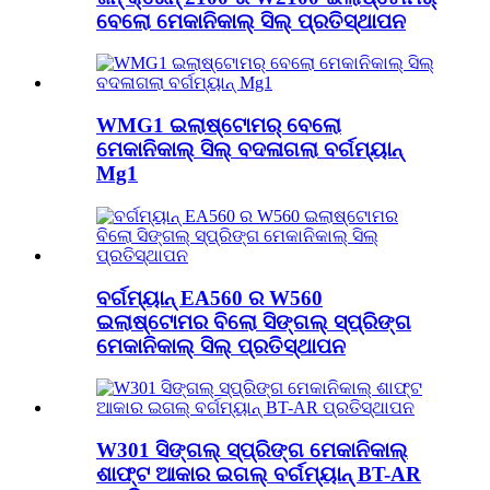
ବେଲୋ ମେକାନିକାଲ୍ ସିଲ୍ ପ୍ରତିସ୍ଥାପନ
WMG1 ଇଲାଷ୍ଟୋମର୍ ବେଲୋ
ମେକାନିକାଲ୍ ସିଲ୍ ବଦଳାଗଲା ବର୍ଗମ୍ୟାନ୍
Mg1
ବର୍ଗମ୍ୟାନ୍ EA560 ର W560
ଇଲାଷ୍ଟୋମର ବିଲୋ ସିଙ୍ଗଲ୍ ସ୍ପ୍ରିଙ୍ଗ
ମେକାନିକାଲ୍ ସିଲ୍ ପ୍ରତିସ୍ଥାପନ
W301 ସିଙ୍ଗଲ୍ ସ୍ପ୍ରିଙ୍ଗ ମେକାନିକାଲ୍
ଶାଫ୍ଟ ଆକାର ଇଗଲ୍ ବର୍ଗମ୍ୟାନ୍ BT-AR