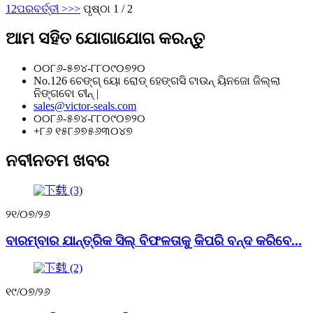
1
2
ପରବର୍ତ୍ତୀ >
>>
ପୃଷ୍ଠା 1 / 2
ଆମ ସହିତ ଯୋଗାଯୋଗ କରନ୍ତୁ
୦୦୮୬-୫୭୪-୮୮୦୯୦୭୨୦
No.126 ଚେଙ୍ଗ୍ ୟୋ ରୋଡ୍ ହେଙ୍ଗସି ଟାଉନ୍ ୟିନଜୋ ଜିଲ୍ଲା
ନିଙ୍ଗବୋ ଚୀନ୍ |
sales@victor-seals.com
୦୦୮୬-୫୭୪-୮୮୦୯୦୭୨୦
+୮୬ ୧୫୮୬୭୫୬୩୦୪୭
ନବୀନତମ ଖବର
୨୧/୦୭/୨୬
ବାରମ୍ବାର ଯାନ୍ତ୍ରିକ ସିଲ୍ ବିଫଳତାକୁ କିପରି ବନ୍ଦ କରିବେ...
୧୯/୦୭/୨୬