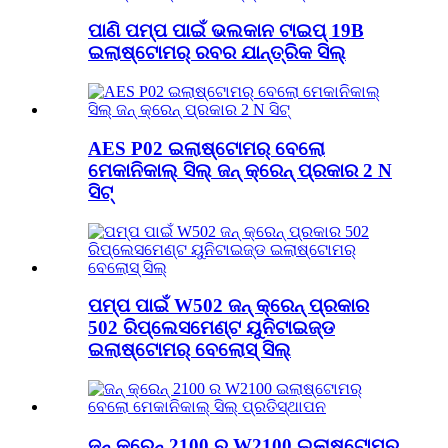
ପାଣି ପମ୍ପ ପାଇଁ ଭଲକାନ ଟାଇପ୍ 19B
ଇଲାଷ୍ଟୋମର୍ ରବର ଯାନ୍ତ୍ରିକ ସିଲ୍
AES P02 ଇଲାଷ୍ଟୋମର୍ ବେଲୋ
ମେକାନିକାଲ୍ ସିଲ୍ ଜନ୍ କ୍ରେନ୍ ପ୍ରକାର 2 N
ସିଟ୍
ପମ୍ପ ପାଇଁ W502 ଜନ୍ କ୍ରେନ୍ ପ୍ରକାର
502 ରିପ୍ଲେସମେଣ୍ଟ ୟୁନିଟାଇଜ୍ଡ
ଇଲାଷ୍ଟୋମର୍ ବେଲୋସ୍ ସିଲ୍
ଜନ୍ କ୍ରେନ୍ 2100 ର W2100 ଇଲାଷ୍ଟୋମର୍