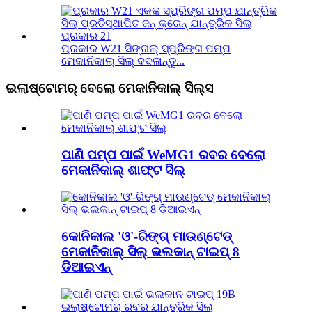
ପ୍ରକାର W21 ସିଙ୍ଗଲ୍ ସ୍ପ୍ରିଙ୍ଗ ପମ୍ପ
ମେକାନିକାଲ୍ ସିଲ୍ ବଦଳାନ୍ତୁ...
ଇଲାଷ୍ଟୋମର୍ ବେଲୋ ମେକାନିକାଲ୍ ସିଲ୍ସ
ପାଣି ପମ୍ପ ପାଇଁ WeMG1 ରବର ବେଲୋ
ମେକାନିକାଲ୍ ଶାଫ୍ଟ ସିଲ୍
କୋନିକାଲ 'ଓ'-ରିଙ୍ଗ୍ ମାଉଣ୍ଟେଡ୍
ମେକାନିକାଲ୍ ସିଲ୍ ଭଲକାନ୍ ଟାଇପ୍ 8
ଡିଆଇଏନ୍