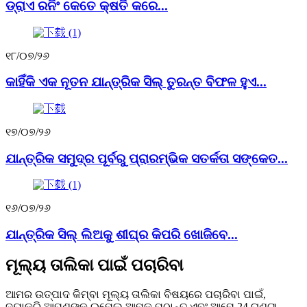
ଡ୍ରାଏ ରନିଂ କେତେ କ୍ଷତି କରେ...
୧୮/୦୭/୨୬
କାହିଁକି ଏକ ନୂତନ ଯାନ୍ତ୍ରିକ ସିଲ୍ ତୁରନ୍ତ ବିଫଳ ହୁଏ...
୧୭/୦୭/୨୬
ଯାନ୍ତ୍ରିକ ସମୁଦ୍ର ପୂର୍ବରୁ ପ୍ରାରମ୍ଭିକ ସତର୍କତା ସଙ୍କେତ...
୧୬/୦୭/୨୬
ଯାନ୍ତ୍ରିକ ସିଲ୍ ଲିଅକୁ ଶୀଘ୍ର କିପରି ଖୋଜିବେ...
ମୂଲ୍ୟ ତାଲିକା ପାଇଁ ପଚାରିବା
ଆମର ଉତ୍ପାଦ କିମ୍ବା ମୂଲ୍ୟ ତାଲିକା ବିଷୟରେ ପଚାରିବା ପାଇଁ,
ଦୟାକରି ଆପଣଙ୍କ ଇମେଲ୍ ଆମକୁ ପଠାନ୍ତୁ ଏବଂ ଆମେ 24 ଘଣ୍ଟା