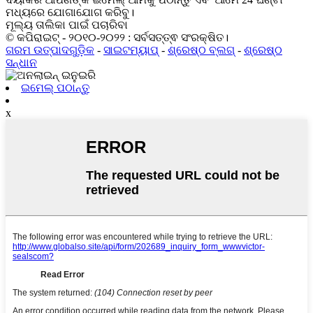
ମଧ୍ୟରେ ଯୋଗାଯୋଗ କରିବୁ।
ମୂଲ୍ୟ ତାଲିକା ପାଇଁ ପଚାରିବା
© କପିରାଇଟ୍ - ୨୦୧୦-୨୦୨୨ : ସର୍ବସତ୍ତ୍ଵ ସଂରକ୍ଷିତ।
ଗରମ ଉତ୍ପାଦଗୁଡ଼ିକ
-
ସାଇଟମ୍ୟାପ୍
-
ଶ୍ରେଷ୍ଠ ବ୍ଲଗ୍
-
ଶ୍ରେଷ୍ଠ
ସନ୍ଧାନ
ଇମେଲ୍ ପଠାନ୍ତୁ
x