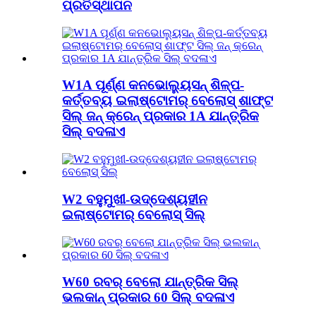
ପ୍ରତିସ୍ଥାପନ
W1A ପୂର୍ଣ୍ଣ କନଭୋଲ୍ୟୁସନ୍ ଶିଳ୍ପ-
କର୍ତ୍ତବ୍ୟ ଇଲାଷ୍ଟୋମର୍ ବେଲୋସ୍ ଶାଫ୍ଟ
ସିଲ୍ ଜନ୍ କ୍ରେନ୍ ପ୍ରକାର 1A ଯାନ୍ତ୍ରିକ
ସିଲ୍ ବଦଳାଏ
W2 ବହୁମୁଖୀ-ଉଦ୍ଦେଶ୍ୟହୀନ
ଇଲାଷ୍ଟୋମର୍ ବେଲୋସ୍ ସିଲ୍
W60 ରବର୍ ବେଲୋ ଯାନ୍ତ୍ରିକ ସିଲ୍
ଭଲକାନ୍ ପ୍ରକାର 60 ସିଲ୍ ବଦଳାଏ