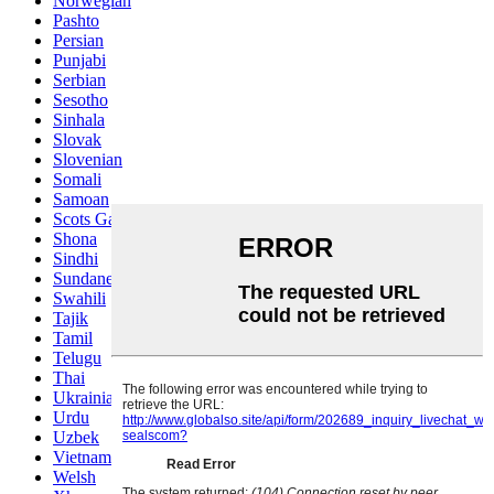
Norwegian
Pashto
Persian
Punjabi
Serbian
Sesotho
Sinhala
Slovak
Slovenian
Somali
Samoan
Scots Gaelic
Shona
Sindhi
Sundanese
Swahili
Tajik
Tamil
Telugu
Thai
Ukrainian
Urdu
Uzbek
Vietnamese
Welsh