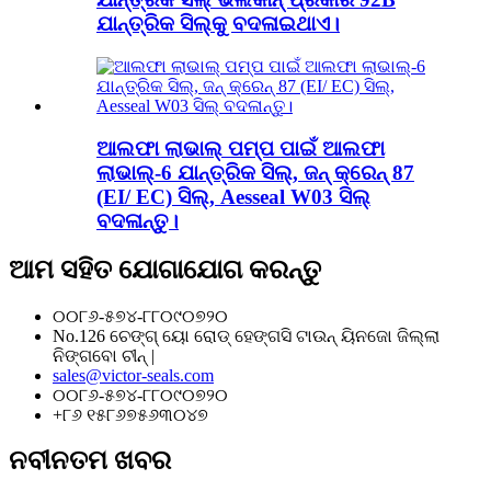
ଯାନ୍ତ୍ରିକ ସିଲ୍‌କୁ ବଦଳାଇଥାଏ।
ଆଲଫା ଲାଭାଲ୍ ପମ୍ପ ପାଇଁ ଆଲଫା
ଲାଭାଲ୍-6 ଯାନ୍ତ୍ରିକ ସିଲ୍, ଜନ୍ କ୍ରେନ୍ 87
(EI/ EC) ସିଲ୍, Aesseal W03 ସିଲ୍
ବଦଳାନ୍ତୁ।
ଆମ ସହିତ ଯୋଗାଯୋଗ କରନ୍ତୁ
୦୦୮୬-୫୭୪-୮୮୦୯୦୭୨୦
No.126 ଚେଙ୍ଗ୍ ୟୋ ରୋଡ୍ ହେଙ୍ଗସି ଟାଉନ୍ ୟିନଜୋ ଜିଲ୍ଲା
ନିଙ୍ଗବୋ ଚୀନ୍ |
sales@victor-seals.com
୦୦୮୬-୫୭୪-୮୮୦୯୦୭୨୦
+୮୬ ୧୫୮୬୭୫୬୩୦୪୭
ନବୀନତମ ଖବର