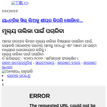
୧୬/୦୭/୨୬
ଯାନ୍ତ୍ରିକ ସିଲ୍ ଲିଅକୁ ଶୀଘ୍ର କିପରି ଖୋଜିବେ...
ମୂଲ୍ୟ ତାଲିକା ପାଇଁ ପଚାରିବା
ଆମର ଉତ୍ପାଦ କିମ୍ବା ମୂଲ୍ୟ ତାଲିକା ବିଷୟରେ ପଚାରିବା ପାଇଁ,
ଦୟାକରି ଆପଣଙ୍କ ଇମେଲ୍ ଆମକୁ ପଠାନ୍ତୁ ଏବଂ ଆମେ 24 ଘଣ୍ଟା
ମଧ୍ୟରେ ଯୋଗାଯୋଗ କରିବୁ।
ମୂଲ୍ୟ ତାଲିକା ପାଇଁ ପଚାରିବା
© କପିରାଇଟ୍ - ୨୦୧୦-୨୦୨୨ : ସର୍ବସତ୍ତ୍ଵ ସଂରକ୍ଷିତ।
ଗରମ ଉତ୍ପାଦଗୁଡ଼ିକ
-
ସାଇଟମ୍ୟାପ୍
-
ଶ୍ରେଷ୍ଠ ବ୍ଲଗ୍
-
ଶ୍ରେଷ୍ଠ
ସନ୍ଧାନ
ଇମେଲ୍ ପଠାନ୍ତୁ
x