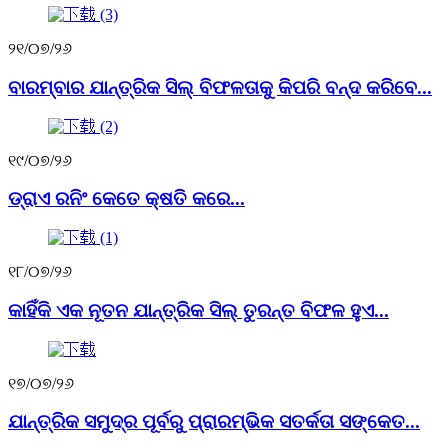
୨୧/୦୭/୨୬
ବାରମ୍ବାର ଯାନ୍ତ୍ରିକ ସିଲ୍ ବିଫଳତାକୁ କିପରି ବନ୍ଦ କରିବେ...
୧୯/୦୭/୨୬
ଡ୍ରାଏ ରନିଂ କେତେ କ୍ଷତି କରେ...
୧୮/୦୭/୨୬
କାହିଁକି ଏକ ନୂତନ ଯାନ୍ତ୍ରିକ ସିଲ୍ ତୁରନ୍ତ ବିଫଳ ହୁଏ...
୧୭/୦୭/୨୬
ଯାନ୍ତ୍ରିକ ସମୁଦ୍ର ପୂର୍ବରୁ ପ୍ରାରମ୍ଭିକ ସତର୍କତା ସଙ୍କେତ...