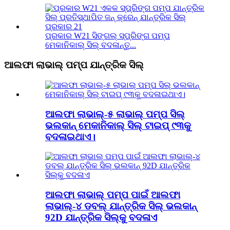
ପ୍ରକାର W21 ସିଙ୍ଗଲ୍ ସ୍ପ୍ରିଙ୍ଗ ପମ୍ପ
ମେକାନିକାଲ୍ ସିଲ୍ ବଦଳାନ୍ତୁ...
ଆଲଫା ଲାଭାଲ୍ ପମ୍ପ ଯାନ୍ତ୍ରିକ ସିଲ୍
ଆଲଫା ଲାଭାଲ୍-୫ ଲାଭାଲ୍ ପମ୍ପ ସିଲ୍
ଭଲକାନ୍ ମେକାନିକାଲ୍ ସିଲ୍ ଟାଇପ୍ ୯୩କୁ
ବଦଳାଇଥାଏ।
ଆଲଫା ଲାଭାଲ୍ ପମ୍ପ ପାଇଁ ଆଲଫା
ଲାଭାଲ୍-୪ ଡବଲ୍ ଯାନ୍ତ୍ରିକ ସିଲ୍ ଭଲକାନ୍
92D ଯାନ୍ତ୍ରିକ ସିଲ୍‌କୁ ବଦଳାଏ