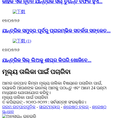
କାହିଁକି ଏକ ନୂତନ ଯାନ୍ତ୍ରିକ ସିଲ୍ ତୁରନ୍ତ ବିଫଳ ହୁଏ...
୧୭/୦୭/୨୬
ଯାନ୍ତ୍ରିକ ସମୁଦ୍ର ପୂର୍ବରୁ ପ୍ରାରମ୍ଭିକ ସତର୍କତା ସଙ୍କେତ...
୧୬/୦୭/୨୬
ଯାନ୍ତ୍ରିକ ସିଲ୍ ଲିଅକୁ ଶୀଘ୍ର କିପରି ଖୋଜିବେ...
ମୂଲ୍ୟ ତାଲିକା ପାଇଁ ପଚାରିବା
ଆମର ଉତ୍ପାଦ କିମ୍ବା ମୂଲ୍ୟ ତାଲିକା ବିଷୟରେ ପଚାରିବା ପାଇଁ,
ଦୟାକରି ଆପଣଙ୍କ ଇମେଲ୍ ଆମକୁ ପଠାନ୍ତୁ ଏବଂ ଆମେ 24 ଘଣ୍ଟା
ମଧ୍ୟରେ ଯୋଗାଯୋଗ କରିବୁ।
ମୂଲ୍ୟ ତାଲିକା ପାଇଁ ପଚାରିବା
© କପିରାଇଟ୍ - ୨୦୧୦-୨୦୨୨ : ସର୍ବସତ୍ତ୍ଵ ସଂରକ୍ଷିତ।
ଗରମ ଉତ୍ପାଦଗୁଡ଼ିକ
-
ସାଇଟମ୍ୟାପ୍
-
ଶ୍ରେଷ୍ଠ ବ୍ଲଗ୍
-
ଶ୍ରେଷ୍ଠ
ସନ୍ଧାନ