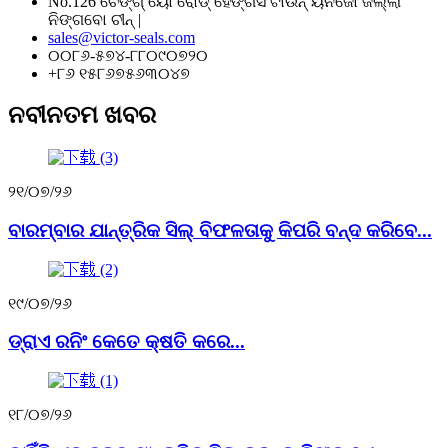
No.126 ଚେଙ୍ଗ୍ ୟୋ ରୋଡ୍ ହେଙ୍ଗସି ଟାଉନ୍ ୟିନଜୋ ଜିଲ୍ଲା
ନିଙ୍ଗବୋ ଚୀନ୍ |
sales@victor-seals.com
୦୦୮୬-୫୭୪-୮୮୦୯୦୭୨୦
+୮୬ ୧୫୮୬୭୫୬୩୦୪୭
ନବୀନତମ ଖବର
୨୧/୦୭/୨୬
ବାରମ୍ବାର ଯାନ୍ତ୍ରିକ ସିଲ୍ ବିଫଳତାକୁ କିପରି ବନ୍ଦ କରିବେ...
୧୯/୦୭/୨୬
ଡ୍ରାଏ ରନିଂ କେତେ କ୍ଷତି କରେ...
୧୮/୦୭/୨୬