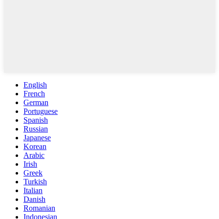
English
French
German
Portuguese
Spanish
Russian
Japanese
Korean
Arabic
Irish
Greek
Turkish
Italian
Danish
Romanian
Indonesian