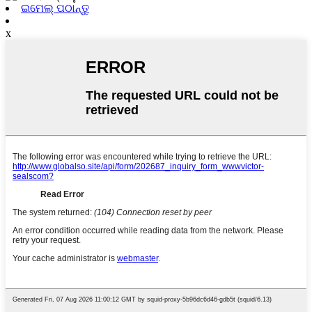
ଇମେଲ୍ ପଠାନ୍ତୁ
x