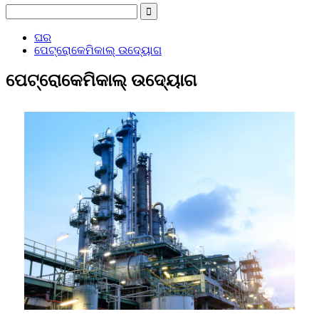
ଘର
ପେଟ୍ରୋକେମିକାଲ୍ ଉଦ୍ୟୋଗ
ପେଟ୍ରୋକେମିକାଲ୍ ଉଦ୍ୟୋଗ