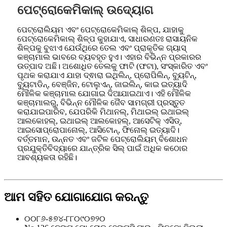
ପେଟ୍ରୋକେମିକାଲ୍ ଉଦ୍ୟୋଗ
ପେଟ୍ରୋଲିୟମ ଏବଂ ପେଟ୍ରୋକେମିକାଲ୍ ଶିଳ୍ପ, ଯାହାକୁ
ପେଟ୍ରୋକେମିକାଲ୍ ଶିଳ୍ପ କୁହାଯାଏ, ସାଧାରଣତଃ ରାସାୟନିକ
ଶିଳ୍ପକୁ ବୁଝାଏ ଯେଉଁଥିରେ ତେଲ ଏବଂ ପ୍ରାକୃତିକ ଗ୍ୟାସ୍
କଞ୍ଚାମାଲ ଭାବରେ ବ୍ୟବହୃତ ହୁଏ। ଏହାର ବିଭିନ୍ନ ପ୍ରକାରର
ଉତ୍ପାଦ ଅଛି। ଅଶୋଧିତ ତେଲକୁ ଫାଟି (ଫଟା), ସଂସ୍କାରିତ ଏବଂ
ପୃଥକ କରାଯାଏ ଯାହା ଦ୍ଵାରା ଇଥିଲିନ୍, ପ୍ରୋପିଲିନ୍, ବ୍ୟୁଟିନ୍,
ବ୍ୟୁଟାଡିନ୍, ବେଞ୍ଜିନ, ଟୋଲୁଏନ୍, ଜାଇଲିନ୍, କାଇ ଇତ୍ୟାଦି
ମୌଳିକ କଞ୍ଚାମାଲ ଯୋଗାଇ ଦିଆଯାଇଥାଏ। ଏହି ମୌଳିକ
କଞ୍ଚାମାଲରୁ, ବିଭିନ୍ନ ମୌଳିକ ଜୈବ ସାମଗ୍ରୀ ପ୍ରସ୍ତୁତ
କରାଯାଇପାରିବ, ଯେପରିକି ମିଥାନଲ୍, ମିଥାଇଲ୍ ଇଥାଇଲ୍
ଆଲକୋହଲ୍, ଇଥାଇଲ୍ ଆଲକୋହଲ୍, ଆସେଟିକ୍ ଏସିଡ୍,
ଆଇସୋପ୍ରୋପାନୋଲ୍, ଆସିଟୋନ୍, ଫିନୋଲ୍ ଇତ୍ୟାଦି।
ବର୍ତ୍ତମାନ, ଉନ୍ନତ ଏବଂ ଜଟିଳ ପେଟ୍ରୋଲିୟମ୍ ବିଶୋଧନ
ପ୍ରଯୁକ୍ତିବିଦ୍ୟାରେ ଯାନ୍ତ୍ରିକ ସିଲ୍ ପାଇଁ ଅଧିକ କଠୋର
ଆବଶ୍ୟକତା ରହିଛି।
ଆମ ସହିତ ଯୋଗାଯୋଗ କରନ୍ତୁ
୦୦୮୬-୫୭୪-୮୮୦୯୦୭୨୦