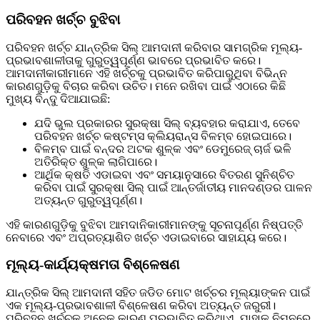
ପରିବହନ ଖର୍ଚ୍ଚ ବୁଝିବା
ପରିବହନ ଖର୍ଚ୍ଚ ଯାନ୍ତ୍ରିକ ସିଲ୍ ଆମଦାନୀ କରିବାର ସାମଗ୍ରିକ ମୂଲ୍ୟ-
ପ୍ରଭାବଶାଳୀତାକୁ ଗୁରୁତ୍ୱପୂର୍ଣ୍ଣ ଭାବରେ ପ୍ରଭାବିତ କରେ।
ଆମଦାନୀକାରୀମାନେ ଏହି ଖର୍ଚ୍ଚକୁ ପ୍ରଭାବିତ କରିପାରୁଥିବା ବିଭିନ୍ନ
କାରଣଗୁଡ଼ିକୁ ବିଚାର କରିବା ଉଚିତ। ମନେ ରଖିବା ପାଇଁ ଏଠାରେ କିଛି
ମୁଖ୍ୟ ବିନ୍ଦୁ ଦିଆଯାଇଛି:
ଯଦି ଭୁଲ ପ୍ରକାରର ସୁରକ୍ଷା ସିଲ୍ ବ୍ୟବହାର କରାଯାଏ, ତେବେ
ପରିବହନ ଖର୍ଚ୍ଚ କଷ୍ଟମ୍ସ କ୍ଲିୟରାନ୍ସ ବିଳମ୍ବ ହୋଇପାରେ।
ବିଳମ୍ବ ପାଇଁ ବନ୍ଦର ଅଟକ ଶୁଳ୍କ ଏବଂ ଡେମୁରେଜ୍ ଚାର୍ଜ ଭଳି
ଅତିରିକ୍ତ ଶୁଳ୍କ ଲାଗିପାରେ।
ଆର୍ଥିକ କ୍ଷତି ଏଡାଇବା ଏବଂ ସମୟାନୁସାରେ ବିତରଣ ସୁନିଶ୍ଚିତ
କରିବା ପାଇଁ ସୁରକ୍ଷା ସିଲ୍ ପାଇଁ ଆନ୍ତର୍ଜାତୀୟ ମାନଦଣ୍ଡର ପାଳନ
ଅତ୍ୟନ୍ତ ଗୁରୁତ୍ୱପୂର୍ଣ୍ଣ।
ଏହି କାରଣଗୁଡ଼ିକୁ ବୁଝିବା ଆମଦାନିକାରୀମାନଙ୍କୁ ସୂଚନାପୂର୍ଣ୍ଣ ନିଷ୍ପତ୍ତି
ନେବାରେ ଏବଂ ଅପ୍ରତ୍ୟାଶିତ ଖର୍ଚ୍ଚ ଏଡାଇବାରେ ସାହାଯ୍ୟ କରେ।
ମୂଲ୍ୟ-କାର୍ଯ୍ୟକ୍ଷମତା ବିଶ୍ଳେଷଣ
ଯାନ୍ତ୍ରିକ ସିଲ୍ ଆମଦାନୀ ସହିତ ଜଡିତ ମୋଟ ଖର୍ଚ୍ଚର ମୂଲ୍ୟାଙ୍କନ ପାଇଁ
ଏକ ମୂଲ୍ୟ-ପ୍ରଭାବଶାଳୀ ବିଶ୍ଳେଷଣ କରିବା ଅତ୍ୟନ୍ତ ଜରୁରୀ।
ପରିବହନ ଖର୍ଚ୍ଚକୁ ଅନେକ କାରଣ ପ୍ରଭାବିତ କରିଥାଏ, ଯାହାକୁ ନିମ୍ନରେ