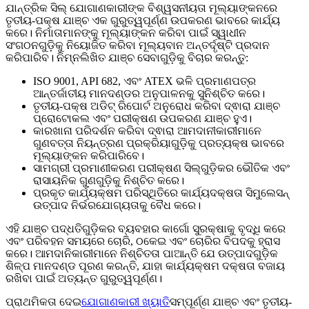
ଯାନ୍ତ୍ରିକ ସିଲ୍ ଯୋଗାଣକାରୀଙ୍କ ବିଶ୍ୱସନୀୟତା ମୂଲ୍ୟାଙ୍କନରେ
ତୃତୀୟ-ପକ୍ଷ ଯାଞ୍ଚ ଏକ ଗୁରୁତ୍ୱପୂର୍ଣ୍ଣ ଉପକରଣ ଭାବରେ କାର୍ଯ୍ୟ
କରେ। ନିର୍ମାତାମାନଙ୍କୁ ମୂଲ୍ୟାଙ୍କନ କରିବା ପାଇଁ ସ୍ୱାଧୀନ
ସଂଗଠନଗୁଡ଼ିକୁ ନିୟୋଜିତ କରିବା ମୂଲ୍ୟବାନ ଅନ୍ତର୍ଦୃଷ୍ଟି ପ୍ରଦାନ
କରିପାରିବ। ନିମ୍ନଲିଖିତ ଯାଞ୍ଚ ସେବାଗୁଡ଼ିକୁ ବିଚାର କରନ୍ତୁ:
ISO 9001, API 682, ଏବଂ ATEX ଭଳି ପ୍ରମାଣପତ୍ର
ଆନ୍ତର୍ଜାତୀୟ ମାନଦଣ୍ଡର ଅନୁପାଳନକୁ ସୁନିଶ୍ଚିତ କରେ।
ତୃତୀୟ-ପକ୍ଷ ଅଡିଟ୍ ରିପୋର୍ଟ ଅନୁରୋଧ କରିବା ଦ୍ଵାରା ଯାଞ୍ଚ
ପ୍ରୋଟୋକଲ ଏବଂ ପରୀକ୍ଷଣ ଉପକରଣ ଯାଞ୍ଚ ହୁଏ।
କାରଖାନା ପରିଦର୍ଶନ କରିବା ଦ୍ଵାରା ଆମଦାନୀକାରୀମାନେ
ଗୁଣବତ୍ତା ନିୟନ୍ତ୍ରଣ ପ୍ରକ୍ରିୟାଗୁଡ଼ିକୁ ପ୍ରତ୍ୟକ୍ଷ ଭାବରେ
ମୂଲ୍ୟାଙ୍କନ କରିପାରିବେ।
ସାମଗ୍ରୀ ପ୍ରମାଣୀକରଣ ପରୀକ୍ଷଣ ସିଲ୍‌ଗୁଡ଼ିକର ଭୌତିକ ଏବଂ
ରାସାୟନିକ ଗୁଣଗୁଡ଼ିକୁ ନିଶ୍ଚିତ କରେ।
ପ୍ରକୃତ କାର୍ଯ୍ୟକ୍ଷମ ପରିସ୍ଥିତିରେ କାର୍ଯ୍ୟଦକ୍ଷତା ସିମୁଲେସନ୍
ଉତ୍ପାଦ ନିର୍ଭରଯୋଗ୍ୟତାକୁ ବୈଧ କରେ।
ଏହି ଯାଞ୍ଚ ପଦ୍ଧତିଗୁଡ଼ିକର ବ୍ୟବହାର କାର୍ଗୋ ସୁରକ୍ଷାକୁ ବୃଦ୍ଧି କରେ
ଏବଂ ପରିବହନ ସମୟରେ ଚୋରି, ଠକେଇ ଏବଂ ଚୋରିର ବିପଦକୁ ହ୍ରାସ
କରେ। ଆମଦାନିକାରୀମାନେ ନିଶ୍ଚିତତା ପାଆନ୍ତି ଯେ ଉତ୍ପାଦଗୁଡ଼ିକ
ଶିଳ୍ପ ମାନଦଣ୍ଡ ପୂରଣ କରନ୍ତି, ଯାହା କାର୍ଯ୍ୟକ୍ଷମ ଦକ୍ଷତା ବଜାୟ
ରଖିବା ପାଇଁ ଅତ୍ୟନ୍ତ ଗୁରୁତ୍ୱପୂର୍ଣ୍ଣ।
ପ୍ରାଥମିକତା ଦେଇ
ଯୋଗାଣକାରୀ ଖ୍ୟାତି
ସମ୍ପୂର୍ଣ୍ଣ ଯାଞ୍ଚ ଏବଂ ତୃତୀୟ-