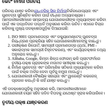
ଭେଟିଂ ନିର୍ମାତା ପରିଚୟ
ପରିଚୟ ଯାଞ୍ଚ କରିବା
ଯାନ୍ତ୍ରିକ ସିଲ୍ ନିର୍ମାତା
ନିର୍ଭରଯୋଗ୍ୟତା ଏବଂ
ଗୁଣବତ୍ତା ସୁନିଶ୍ଚିତ କରିବା ପାଇଁ ଚୀନ୍‌ରେ ଅତ୍ୟାବଶ୍ୟକ।
ଆମଦାନୀକାରୀମାନେ ସମ୍ଭାବ୍ୟ ଯୋଗାଣକାରୀଙ୍କ ମୂଲ୍ୟାଙ୍କନ କରିବା
ପାଇଁ ଏକ ପଦ୍ଧତିଗତ ପଦ୍ଧତି ଅନୁସରଣ କରିବା ଉଚିତ। ଏଠାରେ ବିଚାର
କରିବାକୁ ମୁଖ୍ୟ ପଦକ୍ଷେପଗୁଡ଼ିକ ଦିଆଯାଇଛି:
ISO 9001 ପ୍ରମାଣପତ୍ର ଏବଂ ଡକ୍ୟୁମେଣ୍ଟେଡ୍ ଗୁଣବତ୍ତା
ନିୟନ୍ତ୍ରଣ ପ୍ରକ୍ରିୟା ସହିତ ଯୋଗାଣକାରୀମାନଙ୍କୁ ବାଛନ୍ତୁ।
ପରୀକ୍ଷଣ ରିପୋର୍ଟ, ସାମଗ୍ରୀ ପ୍ରମାଣପତ୍ର (ଯଥା, PMI -
ସକାରାତ୍ମକ ସାମଗ୍ରୀ ଚିହ୍ନଟକରଣ), ଏବଂ କାର୍ଯ୍ୟଦକ୍ଷତା ତଥ୍ୟ
ଅନୁରୋଧ କରନ୍ତୁ।
Alibaba, Google, କିମ୍ବା ଶିଳ୍ପ ଫୋରମ୍ ଭଳି ପ୍ଲାଟଫର୍ମରେ
ତୃତୀୟ-ପକ୍ଷ ଗ୍ରାହକଙ୍କ ମତାମତ ସମୀକ୍ଷା କରନ୍ତୁ।
ନିର୍ମାଣ ଗୁଣବତ୍ତା ଏବଂ ପରିମାଣିକ ସଠିକତା ମୂଲ୍ୟାଙ୍କନ କରିବା
ପାଇଁ ବଲ୍କ ଅର୍ଡର ଦେବା ପୂର୍ବରୁ ନମୁନା ମାଗନ୍ତୁ।
ଯୋଗାଣକାରୀ ବୈଷୟିକ ସହାୟତା ଏବଂ ୱାରେଣ୍ଟି କଭରେଜ୍
ପ୍ରଦାନ କରନ୍ତି କି ନାହିଁ ଯାଞ୍ଚ କରନ୍ତୁ।
ଏହି ପଦକ୍ଷେପଗୁଡ଼ିକୁ ଅନୁସରଣ କରି, ଆମଦାନୀକାରୀମାନେ
ଯୋଗାଣକାରୀ ଚୟନ ସହିତ ଜଡିତ ବିପଦକୁ ଯଥେଷ୍ଟ ହ୍ରାସ କରିପାରିବେ।
ତୃତୀୟ-ପକ୍ଷ ଯାଞ୍ଚକରଣ