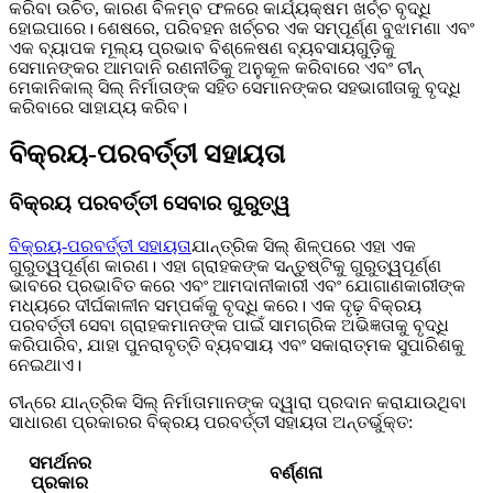
କରିବା ଉଚିତ, କାରଣ ବିଳମ୍ବ ଫଳରେ କାର୍ଯ୍ୟକ୍ଷମ ଖର୍ଚ୍ଚ ବୃଦ୍ଧି
ହୋଇପାରେ। ଶେଷରେ, ପରିବହନ ଖର୍ଚ୍ଚର ଏକ ସମ୍ପୂର୍ଣ୍ଣ ବୁଝାମଣା ଏବଂ
ଏକ ବ୍ୟାପକ ମୂଲ୍ୟ ପ୍ରଭାବ ବିଶ୍ଳେଷଣ ବ୍ୟବସାୟଗୁଡ଼ିକୁ
ସେମାନଙ୍କର ଆମଦାନି ରଣନୀତିକୁ ଅନୁକୂଳ କରିବାରେ ଏବଂ ଚୀନ୍
ମେକାନିକାଲ୍ ସିଲ୍ ନିର୍ମାତାଙ୍କ ସହିତ ସେମାନଙ୍କର ସହଭାଗୀତାକୁ ବୃଦ୍ଧି
କରିବାରେ ସାହାଯ୍ୟ କରିବ।
ବିକ୍ରୟ-ପରବର୍ତ୍ତୀ ସହାୟତା
ବିକ୍ରୟ ପରବର୍ତ୍ତୀ ସେବାର ଗୁରୁତ୍ୱ
ବିକ୍ରୟ-ପରବର୍ତ୍ତୀ ସହାୟତା
ଯାନ୍ତ୍ରିକ ସିଲ୍ ଶିଳ୍ପରେ ଏହା ଏକ
ଗୁରୁତ୍ୱପୂର୍ଣ୍ଣ କାରଣ। ଏହା ଗ୍ରାହକଙ୍କ ସନ୍ତୁଷ୍ଟିକୁ ଗୁରୁତ୍ୱପୂର୍ଣ୍ଣ
ଭାବରେ ପ୍ରଭାବିତ କରେ ଏବଂ ଆମଦାନୀକାରୀ ଏବଂ ଯୋଗାଣକାରୀଙ୍କ
ମଧ୍ୟରେ ଦୀର୍ଘକାଳୀନ ସମ୍ପର୍କକୁ ବୃଦ୍ଧି କରେ। ଏକ ଦୃଢ଼ ବିକ୍ରୟ
ପରବର୍ତ୍ତୀ ସେବା ଗ୍ରାହକମାନଙ୍କ ପାଇଁ ସାମଗ୍ରିକ ଅଭିଜ୍ଞତାକୁ ବୃଦ୍ଧି
କରିପାରିବ, ଯାହା ପୁନରାବୃତ୍ତି ବ୍ୟବସାୟ ଏବଂ ସକାରାତ୍ମକ ସୁପାରିଶକୁ
ନେଇଥାଏ।
ଚୀନ୍‌ରେ ଯାନ୍ତ୍ରିକ ସିଲ୍ ନିର୍ମାତାମାନଙ୍କ ଦ୍ୱାରା ପ୍ରଦାନ କରାଯାଉଥିବା
ସାଧାରଣ ପ୍ରକାରର ବିକ୍ରୟ ପରବର୍ତ୍ତୀ ସହାୟତା ଅନ୍ତର୍ଭୁକ୍ତ:
ସମର୍ଥନର
ବର୍ଣ୍ଣନା
ପ୍ରକାର