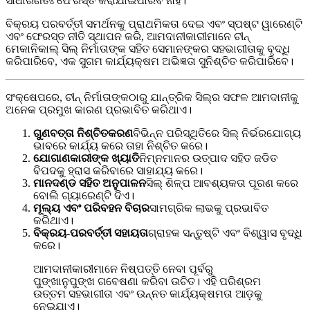
ସାଧାରଣତଃ ଫେରସ୍ତ କରାଯାଇପାରିବ ନାହିଁ।
ବିକ୍ରୟ ପରବର୍ତ୍ତୀ ସମର୍ଥନକୁ ପ୍ରାଥମିକତା ଦେଇ ଏବଂ ସ୍ପଷ୍ଟ ୱାରେଣ୍ଟି
ଏବଂ ଫେରସ୍ତ ନୀତି ସ୍ଥାପନ କରି, ଆମଦାନୀକାରୀମାନେ ଚୀନ୍
ମେକାନିକାଲ୍ ସିଲ୍ ନିର୍ମାତାଙ୍କ ସହିତ ସେମାନଙ୍କର ସହଭାଗୀତାକୁ ବୃଦ୍ଧି
କରିପାରିବେ, ଏକ ସୁଗମ କାର୍ଯ୍ୟକ୍ଷମ ଅଭିଜ୍ଞତା ସୁନିଶ୍ଚିତ କରିପାରିବେ।
ସଂକ୍ଷେପରେ, ଚୀନ୍ ନିର୍ମାତାଙ୍କଠାରୁ ଯାନ୍ତ୍ରିକ ସିଲ୍‌ର ସଫଳ ଆମଦାନୀକୁ
ଅନେକ ପ୍ରମୁଖ କାରଣ ପ୍ରଭାବିତ କରିଥାଏ।
ଗୁଣବତ୍ତା ନିଶ୍ଚିତକରଣ
ବିଭିନ୍ନ ପରିସ୍ଥିତିରେ ସିଲ୍ ନିର୍ଭରଯୋଗ୍ୟ
ଭାବରେ କାର୍ଯ୍ୟ କରେ ତାହା ନିଶ୍ଚିତ କରେ।
ଯୋଗାଣକାରୀଙ୍କ ଖ୍ୟାତି
ନିମ୍ନମାନର ଉତ୍ପାଦ ସହିତ ଜଡିତ
ବିପଦକୁ ହ୍ରାସ କରିବାରେ ସାହାଯ୍ୟ କରେ।
ମାନଦଣ୍ଡ ସହିତ ଅନୁପାଳନ
ସିଲ୍ ଶିଳ୍ପ ଆବଶ୍ୟକତା ପୂରଣ କରେ
ବୋଲି ଗ୍ୟାରେଣ୍ଟି ଦିଏ।
ମୂଲ୍ୟ ଏବଂ ପରିବହନ ବିଚାର
ସାମଗ୍ରିକ ଲାଭକୁ ପ୍ରଭାବିତ
କରିଥାଏ।
ବିକ୍ରୟ-ପରବର୍ତ୍ତୀ ସହାୟତା
ଗ୍ରାହକ ସନ୍ତୁଷ୍ଟି ଏବଂ ବିଶ୍ୱାସ ବୃଦ୍ଧି
କରେ।
ଆମଦାନୀକାରୀମାନେ ନିଷ୍ପତ୍ତି ନେବା ପୂର୍ବରୁ
ପୁଙ୍ଖାନୁପୁଙ୍ଖ ଗବେଷଣା କରିବା ଉଚିତ। ଏହି ପରିଶ୍ରମ
ଉତ୍ତମ ସହଭାଗୀତା ଏବଂ ଉନ୍ନତ କାର୍ଯ୍ୟକ୍ଷମତା ଆଡ଼କୁ
ନେଇଯାଏ।