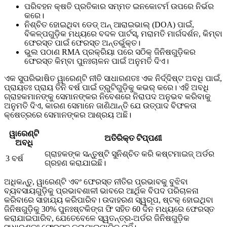
ପରିବହନ କ୍ଷତି ପ୍ରତିକାର ସମ୍ମତ ଇନକୋଟର୍ମ ଉପରେ ନିର୍ଭର
କରେ।
ନିଶ୍ଚିତ ହୋଇଥିବା ଡେଡ୍ ଅନ୍ ଆରାଇଭାଲ୍ (DOA) ପାଇଁ,
ବିକଳ୍ପଗୁଡ଼ିକ ମଧ୍ୟରେ ବଦଳ ପାର୍ଟସ୍, ମରାମତି ମାର୍ଗଦର୍ଶନ, କିମ୍ବା
ଫେରସ୍ତ ପାଇଁ ଫେରସ୍ତ ଅନ୍ତର୍ଭୁକ୍ତ।
ଭୁଲ ପଠାଣ RMA ପ୍ରକ୍ରିୟା ପରେ ସଠିକ୍ ଜିନିଷଗୁଡ଼ିକର
ଫେରସ୍ତ କିମ୍ବା ପୁନଃଚାଳନ ପାଇଁ ଅନୁମତି ଦିଏ।
ଏକ ସୁପରିଭାଷିତ ୱାରେଣ୍ଟି ନୀତି ସାଧାରଣତଃ ଏକ ନିର୍ଦ୍ଦିଷ୍ଟ ଅବଧି ପାଇଁ,
ପ୍ରାୟତଃ ପ୍ରାୟ ତିନି ବର୍ଷ ପାଇଁ ତ୍ରୁଟିଗୁଡ଼ିକୁ କଭର୍ କରେ। ଏହି ଅବଧି
ଗ୍ରାହକମାନଙ୍କୁ ସେମାନଙ୍କର ନିବେଶରେ ନିରାପଦ ଅନୁଭବ କରିବାକୁ
ଅନୁମତି ଦିଏ, କାରଣ ସେମାନେ ଜାଣିଥାନ୍ତି ଯେ ଉତ୍ପାଦ ବିଫଳତା
କ୍ଷେତ୍ରରେ ସେମାନଙ୍କର ଆଶ୍ରୟ ଅଛି।
ୱାରେଣ୍ଟି
ଅତିରିକ୍ତ ଟିପ୍ପଣୀ
ଅବଧି
ଗ୍ରାହକଙ୍କ ସନ୍ତୁଷ୍ଟି ସୁନିଶ୍ଚିତ କରି କଷ୍ଟମାଇଜ୍ ଅର୍ଡର
3 ବର୍ଷ
ଗ୍ରହଣ କରାଯାଇଛି।
ଅଧିକନ୍ତୁ, ୱାରେଣ୍ଟି ଏବଂ ଫେରସ୍ତ ନୀତିର ପ୍ରଭାବକୁ ବୁଝିବା
ବ୍ୟବସାୟଗୁଡ଼ିକୁ ପ୍ରଭାବଶାଳୀ ଭାବରେ ଆର୍ଥିକ ବିପଦ ପରିଚାଳନା
କରିବାରେ ସାହାଯ୍ୟ କରିପାରିବ। ଉଦାହରଣ ସ୍ୱରୂପ, ଷ୍ଟକ୍ ହୋଇଥିବା
ଜିନିଷଗୁଡ଼ିକୁ 30% ପୁନଃଷ୍ଟକିଙ୍ଗ ଫି ସହିତ 60 ଦିନ ମଧ୍ୟରେ ଫେରସ୍ତ
କରାଯାଇପାରିବ, ଯେତେବେଳେ ସ୍ୱତନ୍ତ୍ର-ଅର୍ଡର ଜିନିଷଗୁଡ଼ିକ