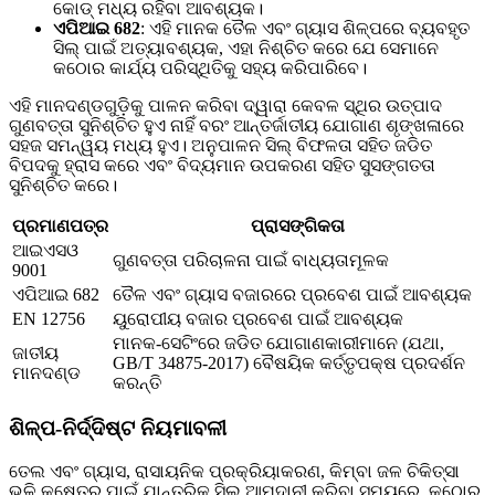
କୋଡ୍ ମଧ୍ୟ ରହିବା ଆବଶ୍ୟକ।
ଏପିଆଇ 682
: ଏହି ମାନକ ତୈଳ ଏବଂ ଗ୍ୟାସ ଶିଳ୍ପରେ ବ୍ୟବହୃତ
ସିଲ୍ ପାଇଁ ଅତ୍ୟାବଶ୍ୟକ, ଏହା ନିଶ୍ଚିତ କରେ ଯେ ସେମାନେ
କଠୋର କାର୍ଯ୍ୟ ପରିସ୍ଥିତିକୁ ସହ୍ୟ କରିପାରିବେ।
ଏହି ମାନଦଣ୍ଡଗୁଡ଼ିକୁ ପାଳନ କରିବା ଦ୍ୱାରା କେବଳ ସ୍ଥିର ଉତ୍ପାଦ
ଗୁଣବତ୍ତା ସୁନିଶ୍ଚିତ ହୁଏ ନାହିଁ ବରଂ ଆନ୍ତର୍ଜାତୀୟ ଯୋଗାଣ ଶୃଙ୍ଖଳାରେ
ସହଜ ସମନ୍ୱୟ ମଧ୍ୟ ହୁଏ। ଅନୁପାଳନ ସିଲ୍ ବିଫଳତା ସହିତ ଜଡିତ
ବିପଦକୁ ହ୍ରାସ କରେ ଏବଂ ବିଦ୍ୟମାନ ଉପକରଣ ସହିତ ସୁସଙ୍ଗତତା
ସୁନିଶ୍ଚିତ କରେ।
ପ୍ରମାଣପତ୍ର
ପ୍ରାସଙ୍ଗିକତା
ଆଇଏସଓ
ଗୁଣବତ୍ତା ପରିଚାଳନା ପାଇଁ ବାଧ୍ୟତାମୂଳକ
9001
ଏପିଆଇ 682
ତୈଳ ଏବଂ ଗ୍ୟାସ ବଜାରରେ ପ୍ରବେଶ ପାଇଁ ଆବଶ୍ୟକ
EN 12756
ୟୁରୋପୀୟ ବଜାର ପ୍ରବେଶ ପାଇଁ ଆବଶ୍ୟକ
ମାନକ-ସେଟିଂରେ ଜଡିତ ଯୋଗାଣକାରୀମାନେ (ଯଥା,
ଜାତୀୟ
GB/T 34875-2017) ବୈଷୟିକ କର୍ତ୍ତୃପକ୍ଷ ପ୍ରଦର୍ଶନ
ମାନଦଣ୍ଡ
କରନ୍ତି
ଶିଳ୍ପ-ନିର୍ଦ୍ଦିଷ୍ଟ ନିୟମାବଳୀ
ତେଲ ଏବଂ ଗ୍ୟାସ, ରାସାୟନିକ ପ୍ରକ୍ରିୟାକରଣ, କିମ୍ବା ଜଳ ଚିକିତ୍ସା
ଭଳି କ୍ଷେତ୍ର ପାଇଁ ଯାନ୍ତ୍ରିକ ସିଲ୍ ଆମଦାନୀ କରିବା ସମୟରେ, କଠୋର