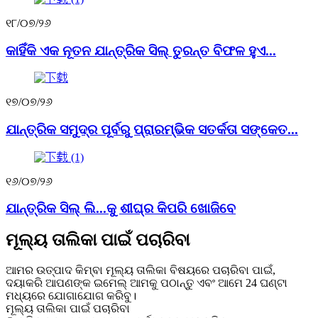
୧୮/୦୭/୨୬
କାହିଁକି ଏକ ନୂତନ ଯାନ୍ତ୍ରିକ ସିଲ୍ ତୁରନ୍ତ ବିଫଳ ହୁଏ...
୧୭/୦୭/୨୬
ଯାନ୍ତ୍ରିକ ସମୁଦ୍ର ପୂର୍ବରୁ ପ୍ରାରମ୍ଭିକ ସତର୍କତା ସଙ୍କେତ...
୧୬/୦୭/୨୬
ଯାନ୍ତ୍ରିକ ସିଲ୍ ଲି...କୁ ଶୀଘ୍ର କିପରି ଖୋଜିବେ
ମୂଲ୍ୟ ତାଲିକା ପାଇଁ ପଚାରିବା
ଆମର ଉତ୍ପାଦ କିମ୍ବା ମୂଲ୍ୟ ତାଲିକା ବିଷୟରେ ପଚାରିବା ପାଇଁ,
ଦୟାକରି ଆପଣଙ୍କ ଇମେଲ୍ ଆମକୁ ପଠାନ୍ତୁ ଏବଂ ଆମେ 24 ଘଣ୍ଟା
ମଧ୍ୟରେ ଯୋଗାଯୋଗ କରିବୁ।
ମୂଲ୍ୟ ତାଲିକା ପାଇଁ ପଚାରିବା