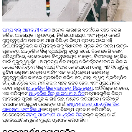
ପମ୍ପ ସିଲ୍ ଆମଦାନୀ କରିବା
ଅନେକ କାରଣର ସତର୍କତାର ସହିତ ବିଚାର
କରିବା ଆବଶ୍ୟକ। ଗୁଣବତ୍ତା, ନିର୍ଭରଯୋଗ୍ୟତା ଏବଂ ମୂଲ୍ୟ ହେଉଛି
ଗୁରୁତ୍ୱପୂର୍ଣ୍ଣ ଉପାଦାନ ଯାହା ବିଭିନ୍ନ ଶିଳ୍ପ ପ୍ରୟୋଗରେ ଏହି
ଉପାଦାନଗୁଡ଼ିକର କାର୍ଯ୍ୟଦକ୍ଷତାକୁ ସିଧାସଳଖ ପ୍ରଭାବିତ କରେ। ଉଚ୍ଚ-
ଗୁଣବତ୍ତା ଯାନ୍ତ୍ରିକ ସିଲ୍ ସ୍ଥାୟୀତ୍ୱ ବୃଦ୍ଧି କରେ, ବିଶେଷକରି ଚରମ
ପରିସ୍ଥିତିରେ, ଯେତେବେଳେ ବିଶ୍ୱସନୀୟତା ମହଙ୍ଗା ବିଫଳତାକୁ ରୋକିବା
ପାଇଁ ଗୁରୁତ୍ୱପୂର୍ଣ୍ଣ। ଅପ୍ରତ୍ୟାଶିତ ବାହ୍ୟ ପରିବର୍ତ୍ତନଶୀଳତାର ଶିକାର
ହେଲେ ସର୍ବୋତ୍ତମ ସିଲ୍ ମଧ୍ୟ ବିଫଳ ହୋଇପାରେ। ତେଣୁ, ଏହି ଦିଗଗୁଡ଼ିକୁ
ବୁଝିବା ରକ୍ଷଣାବେକ୍ଷଣ ଖର୍ଚ୍ଚ ଏବଂ କାର୍ଯ୍ୟକ୍ଷମ ଦକ୍ଷତାକୁ
ଗୁରୁତ୍ୱପୂର୍ଣ୍ଣ ଭାବରେ ପ୍ରଭାବିତ କରିପାରେ, ଯାହା ଦ୍ୱାରା ପ୍ରତିଷ୍ଠିତ
ଚୀନ୍ ଯାନ୍ତ୍ରିକ ସିଲ୍ ନିର୍ମାତାଙ୍କ ସହିତ ଜଡିତ ହେବା ଏବଂ ପ୍ରାଥମିକତା
ଦେବା ଜରୁରୀ।
ଯାନ୍ତ୍ରିକ ସିଲ୍ ଗୁଣବତ୍ତା ନିୟନ୍ତ୍ରଣ
. ଅତିରିକ୍ତ ଭାବରେ,
ଏକ ପରିଚାଳନା
ଯାନ୍ତ୍ରିକ ସିଲ୍ କାରଖାନା ଅଡିଟ୍
ଉତ୍ପାଦଗୁଡ଼ିକ ଶିଳ୍ପ
ମାନଦଣ୍ଡ ପୂରଣ କରୁଛି କି ନାହିଁ ତାହା ନିଶ୍ଚିତ କରିପାରିବ। ନିର୍ଦ୍ଦିଷ୍ଟ
ସମାଧାନ ଖୋଜୁଥିବା ଲୋକଙ୍କ ପାଇଁ,
କଷ୍ଟମାଇଜଡ୍ ଯାନ୍ତ୍ରିକ ସିଲ୍
ଗବେଷଣା ଏବଂ ବିକାଶ
ଉପଯୁକ୍ତ ବିକଳ୍ପ ପ୍ରଦାନ କରିପାରିବ,
ଯେତେବେଳେ
ଚୀନରୁ ପାଇକାରୀ ଯାନ୍ତ୍ରିକ ସିଲ୍
ବଲ୍କ କ୍ରୟ ପାଇଁ
ପ୍ରତିଯୋଗିତାମୂଳକ ମୂଲ୍ୟ ପ୍ରଦାନ କରିପାରିବ।