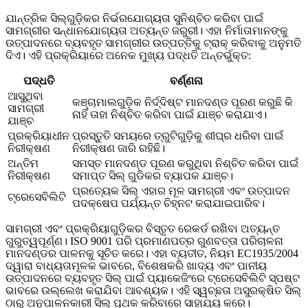
ଯାନ୍ତ୍ରିକ ସିଲ୍‌ଗୁଡ଼ିକର ନିର୍ଭରଯୋଗ୍ୟତା ସୁନିଶ୍ଚିତ କରିବା ପାଇଁ
ସାମଗ୍ରୀର ସନ୍ଧାନଯୋଗ୍ୟତା ଅତ୍ୟନ୍ତ ଜରୁରୀ। ଏହା ନିର୍ମାତାମାନଙ୍କୁ
ଉତ୍ପାଦନରେ ବ୍ୟବହୃତ ସାମଗ୍ରୀର ଉତ୍ପତ୍ତିକୁ ଟ୍ରାକ୍ କରିବାକୁ ଅନୁମତି
ଦିଏ। ଏହି ପ୍ରକ୍ରିୟାରେ ଅନେକ ମୁଖ୍ୟ ପଦ୍ଧତି ଅନ୍ତର୍ଭୁକ୍ତ:
ପଦ୍ଧତି
ବର୍ଣ୍ଣନା
ଆସୁଥିବା
କଞ୍ଚାମାଲଗୁଡ଼ିକ ନିର୍ଦ୍ଦିଷ୍ଟ ମାନଦଣ୍ଡ ପୂରଣ କରୁଛି କି
ସାମଗ୍ରୀ
ନାହିଁ ତାହା ନିଶ୍ଚିତ କରିବା ପାଇଁ ଯାଞ୍ଚ କରାଯାଏ।
ଯାଞ୍ଚ
ପ୍ରକ୍ରିୟାଧୀନ
ପ୍ରସ୍ତୁତି ସମୟରେ ତ୍ରୁଟିଗୁଡ଼ିକୁ ଶୀଘ୍ର ଧରିବା ପାଇଁ
ନିରୀକ୍ଷଣ
ନିରୀକ୍ଷଣ ଜାରି ରହିଛି।
ଅନ୍ତିମ
ସମସ୍ତ ମାନଦଣ୍ଡ ପୂରଣ କରୁଥିବା ନିଶ୍ଚିତ କରିବା ପାଇଁ
ନିରୀକ୍ଷଣ
ସମାପ୍ତ ସିଲ୍ ଗୁଡିକର ବ୍ୟାପକ ଯାଞ୍ଚ।
ପ୍ରତ୍ୟେକ ସିଲ୍ ଏହାର ମୂଳ ସାମଗ୍ରୀ ଏବଂ ଉତ୍ପାଦନ
ଟ୍ରେସେବିଲିଟି
ପଦକ୍ଷେପ ପର୍ଯ୍ୟନ୍ତ ଚିହ୍ନଟ କରାଯାଇପାରିବ।
ସାମଗ୍ରୀ ଏବଂ ପ୍ରକ୍ରିୟାଗୁଡ଼ିକର ବିସ୍ତୃତ ରେକର୍ଡ ରଖିବା ଅତ୍ୟନ୍ତ
ଗୁରୁତ୍ୱପୂର୍ଣ୍ଣ। ISO 9001 ପରି ପ୍ରମାଣପତ୍ର ଗୁଣବତ୍ତା ପରିଚାଳନା
ମାନଦଣ୍ଡର ପାଳନକୁ ସୂଚିତ କରେ। ଏହା ବ୍ୟତୀତ, ନିୟମ EC1935/2004
ଦ୍ୱାରା ବାଧ୍ୟତାମୂଳକ ଭାବରେ, ବିଶେଷକରି ଖାଦ୍ୟ ଏବଂ ପାନୀୟ
ଉତ୍ପାଦନରେ ବ୍ୟବହୃତ ସିଲ୍ ପାଇଁ ପ୍ୟାକେଜିଂରେ ଟ୍ରେସେବିଲିଟି ସ୍ପଷ୍ଟ
ଭାବରେ ଉଲ୍ଲେଖ କରାଯିବା ଆବଶ୍ୟକ। ଏହି ସ୍ୱଚ୍ଛତା ଅସୁରକ୍ଷିତ ସିଲ୍
ଠାରୁ ଅନୁପାଳନକାରୀ ସିଲ୍ ପୃଥକ କରିବାରେ ସାହାଯ୍ୟ କରେ।