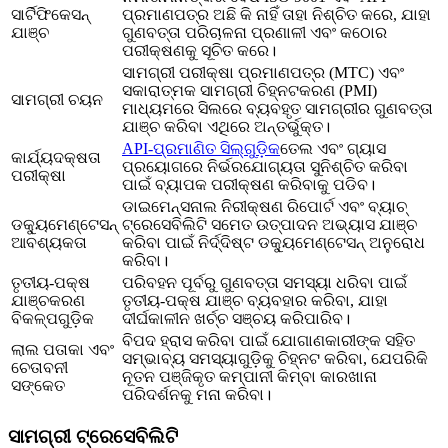
ସାର୍ଟିଫିକେସନ୍
ପ୍ରମାଣପତ୍ର ଅଛି କି ନାହିଁ ତାହା ନିଶ୍ଚିତ କରେ, ଯାହା
ଯାଞ୍ଚ
ଗୁଣବତ୍ତା ପରିଚାଳନା ପ୍ରଣାଳୀ ଏବଂ କଠୋର
ପରୀକ୍ଷଣକୁ ସୂଚିତ କରେ।
ସାମଗ୍ରୀ ପରୀକ୍ଷା ପ୍ରମାଣପତ୍ର (MTC) ଏବଂ
ସକାରାତ୍ମକ ସାମଗ୍ରୀ ଚିହ୍ନଟକରଣ (PMI)
ସାମଗ୍ରୀ ଚୟନ
ମାଧ୍ୟମରେ ସିଲରେ ବ୍ୟବହୃତ ସାମଗ୍ରୀର ଗୁଣବତ୍ତା
ଯାଞ୍ଚ କରିବା ଏଥିରେ ଅନ୍ତର୍ଭୁକ୍ତ।
API-ପ୍ରମାଣିତ ସିଲ୍‌ଗୁଡ଼ିକ
ତେଲ ଏବଂ ଗ୍ୟାସ
କାର୍ଯ୍ୟଦକ୍ଷତା
ପ୍ରୟୋଗରେ ନିର୍ଭରଯୋଗ୍ୟତା ସୁନିଶ୍ଚିତ କରିବା
ପରୀକ୍ଷା
ପାଇଁ ବ୍ୟାପକ ପରୀକ୍ଷଣ କରିବାକୁ ପଡିବ।
ଡାଇମେନ୍ସନାଲ ନିରୀକ୍ଷଣ ରିପୋର୍ଟ ଏବଂ ବ୍ୟାଚ୍
ଡକ୍ୟୁମେଣ୍ଟେସନ୍
ଟ୍ରେସେବିଲିଟି ସମେତ ଉତ୍ପାଦନ ଅଭ୍ୟାସ ଯାଞ୍ଚ
ଆବଶ୍ୟକତା
କରିବା ପାଇଁ ନିର୍ଦ୍ଦିଷ୍ଟ ଡକ୍ୟୁମେଣ୍ଟେସନ୍ ଅନୁରୋଧ
କରିବା।
ତୃତୀୟ-ପକ୍ଷ
ପରିବହନ ପୂର୍ବରୁ ଗୁଣବତ୍ତା ସମସ୍ୟା ଧରିବା ପାଇଁ
ଯାଞ୍ଚକରଣ
ତୃତୀୟ-ପକ୍ଷ ଯାଞ୍ଚ ବ୍ୟବହାର କରିବା, ଯାହା
ବିକଳ୍ପଗୁଡ଼ିକ
ଦୀର୍ଘକାଳୀନ ଖର୍ଚ୍ଚ ସଞ୍ଚୟ କରିପାରିବ।
ବିପଦ ହ୍ରାସ କରିବା ପାଇଁ ଯୋଗାଣକାରୀଙ୍କ ସହିତ
ଲାଲ ପତାକା ଏବଂ
ସମ୍ଭାବ୍ୟ ସମସ୍ୟାଗୁଡ଼ିକୁ ଚିହ୍ନଟ କରିବା, ଯେପରିକି
ଚେତାବନୀ
ନୂତନ ପଞ୍ଜିକୃତ କମ୍ପାନୀ କିମ୍ବା କାରଖାନା
ସଙ୍କେତ
ପରିଦର୍ଶନକୁ ମନା କରିବା।
ସାମଗ୍ରୀ ଟ୍ରେସେବିଲିଟି