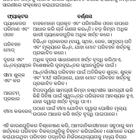
ସାରଣୀରେ ସଂକ୍ଷେପ କରାଯାଇପାରେ:
ଫ୍ୟାକ୍ଟର
ବର୍ଣ୍ଣନା
ପ୍ୟାକେଜର
ବାହକମାନେ ପ୍ରକୃତ ଏବଂ ପରିମାଣିକ ଓଜନ ଉପରେ
ପରିମାଣ ଏବଂ
ଆଧାର କରି ଚାର୍ଜ ଗଣନା କରନ୍ତି। ବଡ଼ କିମ୍ବା ଅଧିକ
ଓଜନ
ଭାରୀ ପ୍ୟାକେଜଗୁଡ଼ିକ ଅଧିକ ଖର୍ଚ୍ଚ କରେ।
ବିଭିନ୍ନ ପ୍ରକାରର (ବାୟୁ, ସ୍ଥଳ, ରେଳ, ସମୁଦ୍ର) ଗତି
ପରିବହନ
ଏବଂ ମୂଲ୍ୟରେ ଭିନ୍ନ, ଯାହା ମୋଟ ପରିବହନ ଖର୍ଚ୍ଚକୁ
ମୋଡ୍
ପ୍ରଭାବିତ କରେ।
ଦୂରତା ଏବଂ
ଅଧିକ ଦୂରତା ସାଧାରଣତଃ ଖର୍ଚ୍ଚ ବୃଦ୍ଧି କରିଥାଏ,
ଗନ୍ତବ୍ୟସ୍ଥଳ
ବିଶେଷକରି ଦୂରଦୂରାନ୍ତର ସ୍ଥାନଗୁଡ଼ିକ ପାଇଁ।
ଆନ୍ତର୍ଜାତୀୟ ପରିବହନ ପାଇଁ ଅତିରିକ୍ତ ଶୁଳ୍କ, ଶୁଳ୍କ
ସୀମା ଶୁଳ୍କ
ଏବଂ VAT ଲାଗିପାରେ, ଯାହା ମୋଟ ପରିବହନ ଖର୍ଚ୍ଚକୁ
ଏବଂ କର
ପ୍ରଭାବିତ କରିବ।
ବିପଦପୂର୍ଣ୍ଣ ସାମଗ୍ରୀ କିମ୍ବା ନଷ୍ଟଶୀଳ ସାମଗ୍ରୀ ଭଳି
ଆଇଟମ୍
କିଛି ଜିନିଷ ପାଇଁ ସ୍ୱତନ୍ତ୍ର ପରିଚାଳନା ଆବଶ୍ୟକ ହୁଏ,
ପ୍ରକାର
ଯାହା ଦ୍ୱାରା ଖର୍ଚ୍ଚ ବୃଦ୍ଧି ପାଏ।
ପଠାଣ ପାଇଁ ବୀମା ଯୋଡିବା ଦ୍ୱାରା ଘୋଷିତ ମୂଲ୍ୟ
ବୀମା କଭରେଜ୍
ଉପରେ ଆଧାର କରି ଖର୍ଚ୍ଚ ବୃଦ୍ଧି ପାଇପାରେ।
ଏହି କାରଣଗୁଡ଼ିକର ବିଶ୍ଳେଷଣ କରି, ଆମଦାନିକାରୀମାନେ ସବୁଠାରୁ କମ
ଖର୍ଚ୍ଚରେ ପରିବହନ ବିକଳ୍ପଗୁଡ଼ିକୁ ଚିହ୍ନଟ କରିପାରିବେ। ସେମାନେ ଚୟନ
କରାଯାଇଥିବା ପରିବହନ ପଦ୍ଧତିର ନିର୍ଭରଯୋଗ୍ୟତାକୁ ମଧ୍ୟ ବିଚାର