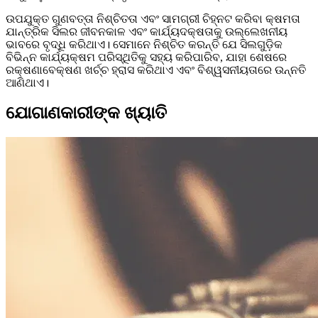
ଉପଯୁକ୍ତ ଗୁଣବତ୍ତା ନିଶ୍ଚିତତା ଏବଂ ସାମଗ୍ରୀ ଚିହ୍ନଟ କରିବା କ୍ଷମତା
ଯାନ୍ତ୍ରିକ ସିଲର ଜୀବନକାଳ ଏବଂ କାର୍ଯ୍ୟଦକ୍ଷତାକୁ ଉଲ୍ଲେଖନୀୟ
ଭାବରେ ବୃଦ୍ଧି କରିଥାଏ। ସେମାନେ ନିଶ୍ଚିତ କରନ୍ତି ଯେ ସିଲଗୁଡ଼ିକ
ବିଭିନ୍ନ କାର୍ଯ୍ୟକ୍ଷମ ପରିସ୍ଥିତିକୁ ସହ୍ୟ କରିପାରିବ, ଯାହା ଶେଷରେ
ରକ୍ଷଣାବେକ୍ଷଣ ଖର୍ଚ୍ଚ ହ୍ରାସ କରିଥାଏ ଏବଂ ବିଶ୍ୱସନୀୟତାରେ ଉନ୍ନତି
ଆଣିଥାଏ।
ଯୋଗାଣକାରୀଙ୍କ ଖ୍ୟାତି