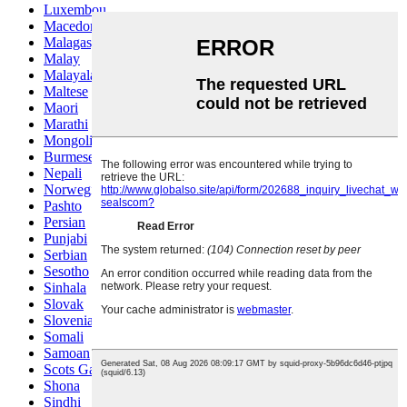
Luxembou..
Macedonian
Malagasy
Malay
Malayalam
Maltese
Maori
Marathi
Mongolian
Burmese
Nepali
Norwegian
Pashto
Persian
Punjabi
Serbian
Sesotho
Sinhala
Slovak
Slovenian
Somali
Samoan
Scots Gaelic
Shona
Sindhi