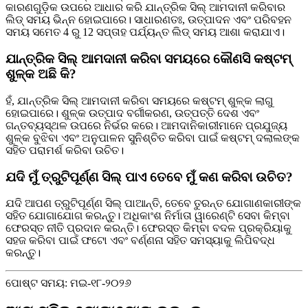
କାରଣଗୁଡ଼ିକ ଉପରେ ଆଧାର କରି ଯାନ୍ତ୍ରିକ ସିଲ୍ ଆମଦାନୀ କରିବାର
ଲିଡ୍ ସମୟ ଭିନ୍ନ ହୋଇପାରେ। ସାଧାରଣତଃ, ଉତ୍ପାଦନ ଏବଂ ପରିବହନ
ସମୟ ସମେତ 4 ରୁ 12 ସପ୍ତାହ ପର୍ଯ୍ୟନ୍ତ ଲିଡ୍ ସମୟ ଆଶା କରାଯାଏ।
ଯାନ୍ତ୍ରିକ ସିଲ୍ ଆମଦାନୀ କରିବା ସମୟରେ କୌଣସି କଷ୍ଟମ୍
ଶୁଳ୍କ ଅଛି କି?
ହଁ, ଯାନ୍ତ୍ରିକ ସିଲ୍ ଆମଦାନୀ କରିବା ସମୟରେ କଷ୍ଟମ୍ ଶୁଳ୍କ ଲାଗୁ
ହୋଇପାରେ। ଶୁଳ୍କ ଉତ୍ପାଦ ବର୍ଗୀକରଣ, ଉତ୍ପତ୍ତି ଦେଶ ଏବଂ
ଗନ୍ତବ୍ୟସ୍ଥଳ ଉପରେ ନିର୍ଭର କରେ। ଆମଦାନିକାରୀମାନେ ପ୍ରଯୁଜ୍ୟ
ଶୁଳ୍କ ବୁଝିବା ଏବଂ ଅନୁପାଳନ ସୁନିଶ୍ଚିତ କରିବା ପାଇଁ କଷ୍ଟମ୍ ଦଲାଲଙ୍କ
ସହିତ ପରାମର୍ଶ କରିବା ଉଚିତ।
ଯଦି ମୁଁ ତ୍ରୁଟିପୂର୍ଣ୍ଣ ସିଲ୍ ପାଏ ତେବେ ମୁଁ କଣ କରିବା ଉଚିତ?
ଯଦି ଆପଣ ତ୍ରୁଟିପୂର୍ଣ୍ଣ ସିଲ୍ ପାଆନ୍ତି, ତେବେ ତୁରନ୍ତ ଯୋଗାଣକାରୀଙ୍କ
ସହିତ ଯୋଗାଯୋଗ କରନ୍ତୁ। ଅଧିକାଂଶ ନିର୍ମାତା ୱାରେଣ୍ଟି ସେବା କିମ୍ବା
ଫେରସ୍ତ ନୀତି ପ୍ରଦାନ କରନ୍ତି। ଫେରସ୍ତ କିମ୍ବା ବଦଳ ପ୍ରକ୍ରିୟାକୁ
ସହଜ କରିବା ପାଇଁ ଫଟୋ ଏବଂ ବର୍ଣ୍ଣନା ସହିତ ସମସ୍ୟାକୁ ଲିପିବଦ୍ଧ
କରନ୍ତୁ।
ପୋଷ୍ଟ ସମୟ: ମଇ-୧୮-୨୦୨୬