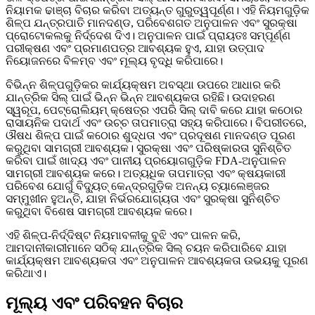
ନିୟାମକ ଢାଞ୍ଚା ବିଚାର କରିବା ଅତ୍ୟନ୍ତ ଗୁରୁତ୍ୱପୂର୍ଣ୍ଣ। ଏହି ନିୟମଗୁଡ଼ିକ
ଶିଳ୍ପ ଯନ୍ତ୍ରପାତି ମାନଦଣ୍ଡ, ପରିବେଶଗତ ଅନୁପାଳନ ଏବଂ ସୁରକ୍ଷା
ପ୍ରୋଟୋକଲକୁ ନିର୍ଦ୍ଦେଶ ଦିଏ। ଅନୁପାଳନ ପାଇଁ ପ୍ରାୟତଃ ସମ୍ପୂର୍ଣ୍ଣ
ପରୀକ୍ଷଣ ଏବଂ ପ୍ରମାଣପତ୍ର ଆବଶ୍ୟକ ହୁଏ, ଯାହା ଉତ୍ପାଦ
ନିୟୋଜନରେ ବିଳମ୍ବ ଏବଂ ମୂଲ୍ୟ ବୃଦ୍ଧି କରିପାରେ।
ବିଭିନ୍ନ ଶିଳ୍ପଗୁଡ଼ିକର କାର୍ଯ୍ୟକ୍ଷମ ଅବସ୍ଥା ଉପରେ ଆଧାର କରି
ଯାନ୍ତ୍ରିକ ସିଲ୍ ପାଇଁ ଭିନ୍ନ ଭିନ୍ନ ଆବଶ୍ୟକତା ରହିଛି। ଉଦାହରଣ
ସ୍ୱରୂପ, ପେଟ୍ରୋଲିୟମ୍ କ୍ଷେତ୍ର ଏପରି ସିଲ୍ ଦାବି କରେ ଯାହା କଠୋର
ରାସାୟନିକ ପଦାର୍ଥ ଏବଂ ଉଚ୍ଚ ତାପମାତ୍ରା ସହ୍ୟ କରିପାରେ। ବିପରୀତରେ,
ଔଷଧ ଶିଳ୍ପ ପାଇଁ କଠୋର ଶୁଦ୍ଧତା ଏବଂ ପ୍ରଦୂଷଣ ମାନଦଣ୍ଡ ପୂରଣ
କରୁଥିବା ସାମଗ୍ରୀ ଆବଶ୍ୟକ। ସୁରକ୍ଷା ଏବଂ ପରିଷ୍କାରତା ସୁନିଶ୍ଚିତ
କରିବା ପାଇଁ ଖାଦ୍ୟ ଏବଂ ପାନୀୟ ପ୍ରୟୋଗଗୁଡ଼ିକ FDA-ଅନୁପାଳନ
ସାମଗ୍ରୀ ଆବଶ୍ୟକ କରେ। ଅତ୍ୟଧିକ ତାପମାତ୍ରା ଏବଂ କ୍ଷୟକାରୀ
ପରିବେଶ ଯୋଗୁଁ ବିଦ୍ୟୁତ୍ କେନ୍ଦ୍ରଗୁଡ଼ିକ ଅନନ୍ୟ ଚ୍ୟାଲେଞ୍ଜର
ସମ୍ମୁଖୀନ ହୁଅନ୍ତି, ଯାହା ନିର୍ଭରଯୋଗ୍ୟତା ଏବଂ ସୁରକ୍ଷା ସୁନିଶ୍ଚିତ
କରୁଥିବା ବିଶେଷ ସାମଗ୍ରୀ ଆବଶ୍ୟକ କରେ।
ଏହି ଶିଳ୍ପ-ନିର୍ଦ୍ଦିଷ୍ଟ ନିୟମାବଳୀକୁ ବୁଝି ଏବଂ ପାଳନ କରି,
ଆମଦାନୀକାରୀମାନେ ସଠିକ୍ ଯାନ୍ତ୍ରିକ ସିଲ୍ ଚୟନ କରିପାରିବେ ଯାହା
କାର୍ଯ୍ୟକ୍ଷମ ଆବଶ୍ୟକତା ଏବଂ ଅନୁପାଳନ ଆବଶ୍ୟକତା ଉଭୟକୁ ପୂରଣ
କରିଥାଏ।
ମୂଲ୍ୟ ଏବଂ ପରିବହନ ବିଚାର