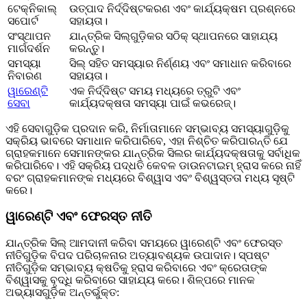
ଟେକ୍ନିକାଲ୍
ଉତ୍ପାଦ ନିର୍ଦ୍ଦିଷ୍ଟକରଣ ଏବଂ କାର୍ଯ୍ୟକ୍ଷମ ପ୍ରଶ୍ନରେ
ସପୋର୍ଟ
ସହାୟତା।
ସଂସ୍ଥାପନ
ଯାନ୍ତ୍ରିକ ସିଲ୍‌ଗୁଡ଼ିକର ସଠିକ୍ ସ୍ଥାପନରେ ସାହାଯ୍ୟ
ମାର୍ଗଦର୍ଶନ
କରନ୍ତୁ।
ସମସ୍ୟା
ସିଲ୍ ସହିତ ସମସ୍ୟାର ନିର୍ଣ୍ଣୟ ଏବଂ ସମାଧାନ କରିବାରେ
ନିବାରଣ
ସହାୟତା।
ୱାରେଣ୍ଟି
ଏକ ନିର୍ଦ୍ଦିଷ୍ଟ ସମୟ ମଧ୍ୟରେ ତ୍ରୁଟି ଏବଂ
ସେବା
କାର୍ଯ୍ୟଦକ୍ଷତା ସମସ୍ୟା ପାଇଁ କଭରେଜ୍।
ଏହି ସେବାଗୁଡ଼ିକ ପ୍ରଦାନ କରି, ନିର୍ମାତାମାନେ ସମ୍ଭାବ୍ୟ ସମସ୍ୟାଗୁଡ଼ିକୁ
ସକ୍ରିୟ ଭାବରେ ସମାଧାନ କରିପାରିବେ, ଏହା ନିଶ୍ଚିତ କରିପାରନ୍ତି ଯେ
ଗ୍ରାହକମାନେ ସେମାନଙ୍କର ଯାନ୍ତ୍ରିକ ସିଲର କାର୍ଯ୍ୟଦକ୍ଷତାକୁ ସର୍ବାଧିକ
କରିପାରିବେ। ଏହି ସକ୍ରିୟ ପଦ୍ଧତି କେବଳ ଡାଉନଟାଇମ୍ ହ୍ରାସ କରେ ନାହିଁ
ବରଂ ଗ୍ରାହକମାନଙ୍କ ମଧ୍ୟରେ ବିଶ୍ୱାସ ଏବଂ ବିଶ୍ୱସ୍ତତା ମଧ୍ୟ ସୃଷ୍ଟି
କରେ।
ୱାରେଣ୍ଟି ଏବଂ ଫେରସ୍ତ ନୀତି
ଯାନ୍ତ୍ରିକ ସିଲ୍ ଆମଦାନୀ କରିବା ସମୟରେ ୱାରେଣ୍ଟି ଏବଂ ଫେରସ୍ତ
ନୀତିଗୁଡ଼ିକ ବିପଦ ପରିଚାଳନାର ଅତ୍ୟାବଶ୍ୟକ ଉପାଦାନ। ସ୍ପଷ୍ଟ
ନୀତିଗୁଡ଼ିକ ସମ୍ଭାବ୍ୟ କ୍ଷତିକୁ ହ୍ରାସ କରିବାରେ ଏବଂ କ୍ରେତାଙ୍କ
ବିଶ୍ୱାସକୁ ବୃଦ୍ଧି କରିବାରେ ସାହାଯ୍ୟ କରେ। ଶିଳ୍ପରେ ମାନକ
ଅଭ୍ୟାସଗୁଡ଼ିକ ଅନ୍ତର୍ଭୁକ୍ତ: