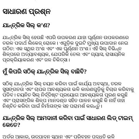
ସାଧାରଣ ପ୍ରଶ୍ନ
ଯାନ୍ତ୍ରିକ ସିଲ୍ କ’ଣ?
ଯାନ୍ତ୍ରିକ ସିଲ୍ ହେଉଛି ଏପରି ଉପକରଣ ଯାହା ଘୂର୍ଣ୍ଣନ ଉପକରଣରେ
ତରଳ ପଦାର୍ଥ ଲିକେଜ୍ ରୋକେ। ଏଗୁଡ଼ିକ ଦୁଇଟି ମୁଖ୍ୟ ଉପାଦାନ ନେଇ
ଗଠିତ: ଏକ ସ୍ଥିର ଅଂଶ ଏବଂ ଏକ ଘୂର୍ଣ୍ଣନ ଅଂଶ। ଏହି ସିଲ୍ ବିଭିନ୍ନ
ଶିଳ୍ପରେ ଅତ୍ୟାବଶ୍ୟକ, ଯେପରିକି ତେଲ ଏବଂ ଗ୍ୟାସ, ରାସାୟନିକ
ପ୍ରକ୍ରିୟାକରଣ ଏବଂ ଜଳ ଚିକିତ୍ସା।
ମୁଁ କିପରି ସଠିକ୍ ଯାନ୍ତ୍ରିକ ସିଲ୍ ବାଛିବି?
ସଠିକ୍ ଯାନ୍ତ୍ରିକ ସିଲ୍ ଚୟନ କରିବା ପାଇଁ କାର୍ଯ୍ୟ ଅବସ୍ଥା, ତରଳ
ସୁସଙ୍ଗତତା ଏବଂ ଚାପର ଆବଶ୍ୟକତା ଭଳି କାରଣଗୁଡ଼ିକୁ ବିଚାର କରିବାକୁ
ପଡିବ। ଚୟନିତ ସିଲ୍ ନିର୍ଦ୍ଦିଷ୍ଟ ପ୍ରୟୋଗ ଆବଶ୍ୟକତା ପୂରଣ କରୁଛି
ଏବଂ ପ୍ରାସଙ୍ଗିକ ଶିଳ୍ପ ମାନଦଣ୍ଡ ସହିତ ପାଳନ କରୁଛି କି ନାହିଁ ତାହା
ନିଶ୍ଚିତ କରିବା ପାଇଁ ନିର୍ମାତାଙ୍କ ସହ ପରାମର୍ଶ କରନ୍ତୁ।
ଯାନ୍ତ୍ରିକ ସିଲ୍ ଆମଦାନୀ କରିବା ପାଇଁ ସାଧାରଣ ଲିଡ୍ ଟାଇମ୍
କେତେ?
ଅର୍ଡର ଆକାର, ଉତ୍ପାଦନ ସ୍ଥାନ ଏବଂ ପରିବହନ ପଦ୍ଧତି ଭଳି