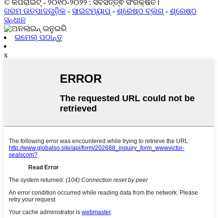
© କପିରାଇଟ୍ - ୨୦୧୦-୨୦୨୨ : ସର୍ବସତ୍ତ୍ଵ ସଂରକ୍ଷିତ।
ଗରମ ଉତ୍ପାଦଗୁଡ଼ିକ
-
ସାଇଟମ୍ୟାପ୍
-
ଶ୍ରେଷ୍ଠ ବ୍ଲଗ୍
-
ଶ୍ରେଷ୍ଠ
ସନ୍ଧାନ
ଇମେଲ୍ ପଠାନ୍ତୁ
x