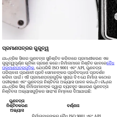
ପ୍ରମାଣପତ୍ରର ଗୁରୁତ୍ୱ
ଯାନ୍ତ୍ରିକ ସିଲର ଗୁଣବତ୍ତା ସୁନିଶ୍ଚିତ କରିବାରେ ପ୍ରମାଣୀକରଣ ଏକ
ଗୁରୁତ୍ୱପୂର୍ଣ୍ଣ ଭୂମିକା ଗ୍ରହଣ କରେ। ନିର୍ମାତାମାନେ ନିଶ୍ଚିତ ଭାବରେ
ବୈଧ
ପ୍ରମାଣପତ୍ରଗୁଡ଼ିକ
, ଯେପରିକି ISO 9001 ଏବଂ API, ଗୁଣବତ୍ତା
ପରିଚାଳନା ପ୍ରଣାଳୀ ପ୍ରତି ସେମାନଙ୍କର ପ୍ରତିବଦ୍ଧତା ପ୍ରଦର୍ଶନ
କରିବା ପାଇଁ। ଏହି ପ୍ରମାଣପତ୍ରଗୁଡ଼ିକ ସୂଚାଇ ଦିଏ ଯେ ନିର୍ମାତା କଠୋର
ପରୀକ୍ଷଣ ଏବଂ ଗୁଣବତ୍ତା ନିଶ୍ଚିତତା ଅଭ୍ୟାସ ପାଳନ କରନ୍ତି। ଚୀନ୍‌ରେ
ଯାନ୍ତ୍ରିକ ସିଲ୍ ନିର୍ମାତାମାନଙ୍କ ଦ୍ୱାରା ବ୍ୟବହୃତ ସାଧାରଣ ଗୁଣବତ୍ତା
ନିଶ୍ଚିତତା ଅଭ୍ୟାସଗୁଡ଼ିକର ସାରାଂଶ ନିମ୍ନରେ ଦିଆଯାଇଛି:
ଗୁଣବତ୍ତା
ନିଶ୍ଚିତକରଣ
ବର୍ଣ୍ଣନା
ଅଭ୍ୟାସ
ନିର୍ମାତାମାନଙ୍କର ବୈଧ ISO 9001 ଏବଂ API