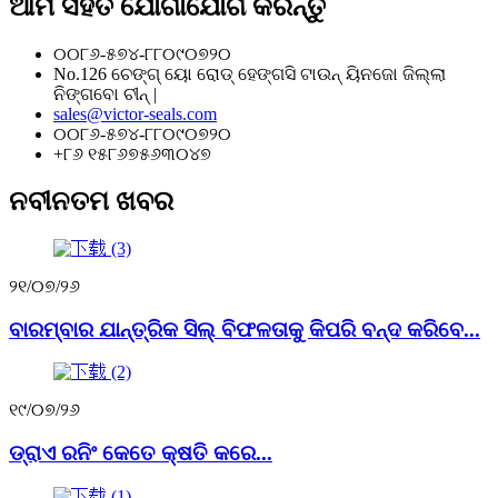
ଆମ ସହିତ ଯୋଗାଯୋଗ କରନ୍ତୁ
୦୦୮୬-୫୭୪-୮୮୦୯୦୭୨୦
No.126 ଚେଙ୍ଗ୍ ୟୋ ରୋଡ୍ ହେଙ୍ଗସି ଟାଉନ୍ ୟିନଜୋ ଜିଲ୍ଲା
ନିଙ୍ଗବୋ ଚୀନ୍ |
sales@victor-seals.com
୦୦୮୬-୫୭୪-୮୮୦୯୦୭୨୦
+୮୬ ୧୫୮୬୭୫୬୩୦୪୭
ନବୀନତମ ଖବର
୨୧/୦୭/୨୬
ବାରମ୍ବାର ଯାନ୍ତ୍ରିକ ସିଲ୍ ବିଫଳତାକୁ କିପରି ବନ୍ଦ କରିବେ...
୧୯/୦୭/୨୬
ଡ୍ରାଏ ରନିଂ କେତେ କ୍ଷତି କରେ...