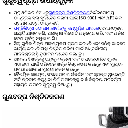
ଗୁରୁତ୍ୱପୂର୍ଣ୍ଣ ଉପାୟଗୁଡ଼ିକ
ପ୍ରାଥମିକତା ଦିଅନ୍ତୁ
ଗୁଣବତ୍ତା ନିଶ୍ଚିତକରଣ
ନିର୍ଭରଯୋଗ୍ୟ
ଯାନ୍ତ୍ରିକ ସିଲ୍ ସୁନିଶ୍ଚିତ କରିବା ପାଇଁ ISO 9001 ଏବଂ API ଭଳି
ପ୍ରମାଣପତ୍ର ଯାଞ୍ଚ କରି।
ପଶୁଚିକିତ୍ସା ଯୋଗାଣକାରୀଙ୍କୁ ସମ୍ପୂର୍ଣ୍ଣ ଭାବରେ
ସେମାନଙ୍କର
ଖ୍ୟାତି ଯାଞ୍ଚ କରି, ପରୀକ୍ଷା ରିପୋର୍ଟ ଅନୁରୋଧ କରି, ଏବଂ ଅର୍ଡର
ଦେବା ପୂର୍ବରୁ ନମୁନା ମାଗି।
ସିଲ୍ ଗୁଡିକ ଶିଳ୍ପ ଆବଶ୍ୟକତା ପୂରଣ କରନ୍ତି ଏବଂ ସଠିକ୍ ଭାବରେ
କାର୍ଯ୍ୟ କରନ୍ତି ତାହା ନିଶ୍ଚିତ କରିବା ପାଇଁ ଆନ୍ତର୍ଜାତୀୟ
ମାନଦଣ୍ଡର ଅନୁପାଳନ ନିଶ୍ଚିତ କରନ୍ତୁ।
ଆମଦାନୀ ଖର୍ଚ୍ଚକୁ ଅନୁକୂଳ କରିବା ଏବଂ ଅପ୍ରତ୍ୟାଶିତ ଶୁଳ୍କ
ଏଡାଇବା ପାଇଁ ପରିବହନ ଖର୍ଚ୍ଚ ବିଶ୍ଳେଷଣ କରନ୍ତୁ ଏବଂ ମୂଲ୍ୟ-
ପ୍ରଭାବଶାଳୀତା ମୂଲ୍ୟାଙ୍କନ କରନ୍ତୁ।
ବୈଷୟିକ ସହାୟତା, ସଂସ୍ଥାପନ ମାର୍ଗଦର୍ଶନ ଏବଂ ସ୍ପଷ୍ଟ ୱାରେଣ୍ଟି
ନୀତି ପ୍ରଦାନ କରୁଥିବା ନିର୍ମାତାମାନଙ୍କୁ ବାଛି ବିକ୍ରୟ ପରବର୍ତ୍ତୀ
ସହାୟତା ଉପରେ ଗୁରୁତ୍ୱ ଦିଅନ୍ତୁ।
ଗୁଣବତ୍ତା ନିଶ୍ଚିତକରଣ