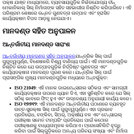
ପକ୍ଷ ଯାଞ୍ଚ ମାଧ୍ୟମରେ, ବ୍ୟବସାୟଗୁଡ଼ିକ ନିର୍ଭରଯୋଗ୍ୟ ଚୀନ୍
ମେକାନିକାଲ୍ ସିଲ୍ ନିର୍ମାତାଙ୍କ ସହିତ ସହଭାଗୀତା ନିଶ୍ଚିତ କରିପାରିବେ। ଏହି
ପରିଶ୍ରମ ଶେଷରେ ଉନ୍ନତ ଗୁଣବତ୍ତା ଉତ୍ପାଦ ଏବଂ ହ୍ରାସିତ
କାର୍ଯ୍ୟକ୍ଷମ ବିପଦ ଆଡ଼କୁ ନେଇଯାଏ।
ମାନଦଣ୍ଡ ସହିତ ଅନୁପାଳନ
ଆନ୍ତର୍ଜାତୀୟ ମାନଦଣ୍ଡ ସାରାଂଶ
ଆନ୍ତର୍ଜାତୀୟ ମାନଦଣ୍ଡ ସହିତ ଅନୁପାଳନ
ଯାନ୍ତ୍ରିକ ସିଲ୍ ପାଇଁ
ଗୁରୁତ୍ୱପୂର୍ଣ୍ଣ, ବିଶେଷକରି ବିଶ୍ୱ ବାଣିଜ୍ୟ ପାଇଁ। ଏହି ମାନଦଣ୍ଡଗୁଡ଼ିକ
ନିଶ୍ଚିତ କରେ ଯେ ଉତ୍ପାଦଗୁଡ଼ିକ ନିର୍ଦ୍ଦିଷ୍ଟ ଗୁଣବତ୍ତା ଏବଂ
କାର୍ଯ୍ୟଦକ୍ଷତା ମାନଦଣ୍ଡ ପୂରଣ କରେ। ଯାନ୍ତ୍ରିକ ସିଲ୍ ପାଇଁ
ପ୍ରାସଙ୍ଗିକ ମୁଖ୍ୟ ମାନଦଣ୍ଡଗୁଡ଼ିକ ମଧ୍ୟରେ ଅନ୍ତର୍ଭୁକ୍ତ:
ISO 21049
: ଏହି ମାନକ ଡାଇମେନ୍ସନାଲ ସଠିକତା ଏବଂ ସାମଗ୍ରୀ
କାର୍ଯ୍ୟଦକ୍ଷତା ଉପରେ ଧ୍ୟାନ ଦିଏ, ଏହା ସୁନିଶ୍ଚିତ କରେ ଯେ ସିଲ୍
ସଠିକ୍ ଭାବରେ ଫିଟ୍ ହୁଏ ଏବଂ ଉଦ୍ଦେଶ୍ୟ ଅନୁଯାୟୀ କାର୍ଯ୍ୟ କରେ।
ISO ୧୭୭୧୨
: ଏହି ମାନଦଣ୍ଡ ଆନ୍ତର୍ଜାତୀୟ ପଠାଣରେ ବ୍ୟବହୃତ
ଉଚ୍ଚ-ସୁରକ୍ଷା ସିଲ୍ ପାଇଁ ଗୁରୁତ୍ୱପୂର୍ଣ୍ଣ। ଏହା ପ୍ରଭାବ
ପ୍ରତିରୋଧ, ବଙ୍କିବା, ସିଅର୍, ଅକ୍ଷୀୟ ବଳ ଏବଂ ଟେନ୍ସାଇଲ୍
ପରୀକ୍ଷା ସମେତ ଟାମ୍ପରିଂ ପ୍ରତିରୋଧ ପାଇଁ କଠୋର
ପରୀକ୍ଷଣକୁ ବାଧ୍ୟତାମୂଳକ କରିଥାଏ। ଟ୍ରେସେବିଲିଟି ବୃଦ୍ଧି
କରିବା ପାଇଁ ସିଲ୍‌ଗୁଡ଼ିକରେ ଅନନ୍ୟ ପରିଚୟ ସଂଖ୍ୟା ଏବଂ ନିର୍ମାତା