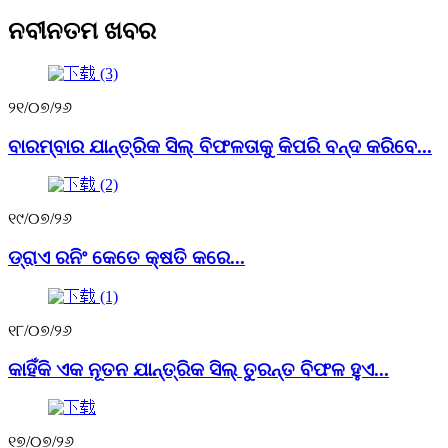
ନବୀନତମ ଖବର
୨୧/୦୭/୨୬
ବାରମ୍ବାର ଯାନ୍ତ୍ରିକ ସିଲ୍ ବିଫଳତାକୁ କିପରି ବନ୍ଦ କରିବେ...
୧୯/୦୭/୨୬
ଡ୍ରାଏ ରନିଂ କେତେ କ୍ଷତି କରେ...
୧୮/୦୭/୨୬
କାହିଁକି ଏକ ନୂତନ ଯାନ୍ତ୍ରିକ ସିଲ୍ ତୁରନ୍ତ ବିଫଳ ହୁଏ...
୧୭/୦୭/୨୬