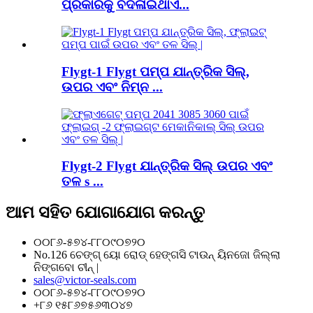
ପ୍ରକାରକୁ ବଦଳାଇଥାଏ...
Flygt-1 Flygt ପମ୍ପ ଯାନ୍ତ୍ରିକ ସିଲ୍,
ଉପର ଏବଂ ନିମ୍ନ ...
Flygt-2 Flygt ଯାନ୍ତ୍ରିକ ସିଲ୍ ଉପର ଏବଂ
ତଳ s ...
ଆମ ସହିତ ଯୋଗାଯୋଗ କରନ୍ତୁ
୦୦୮୬-୫୭୪-୮୮୦୯୦୭୨୦
No.126 ଚେଙ୍ଗ୍ ୟୋ ରୋଡ୍ ହେଙ୍ଗସି ଟାଉନ୍ ୟିନଜୋ ଜିଲ୍ଲା
ନିଙ୍ଗବୋ ଚୀନ୍ |
sales@victor-seals.com
୦୦୮୬-୫୭୪-୮୮୦୯୦୭୨୦
+୮୬ ୧୫୮୬୭୫୬୩୦୪୭