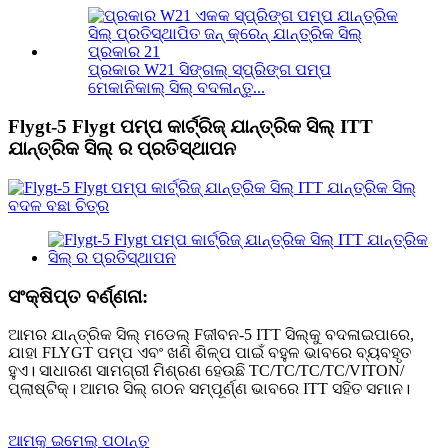
ପ୍ରକାର W21 ସିଙ୍ଗଲ୍ ସ୍ପ୍ରିଙ୍ଗ ପମ୍ପ
ମେକାନିକାଲ୍ ସିଲ୍ ବଦଳାନ୍ତୁ...
Flygt-5 Flygt ପମ୍ପ କାର୍ଟ୍ରିଜ୍ ଯାନ୍ତ୍ରିକ ସିଲ୍ ITT
ଯାନ୍ତ୍ରିକ ସିଲ୍ ର ପ୍ରତିସ୍ଥାପନ
ସଂକ୍ଷିପ୍ତ ବର୍ଣ୍ଣନା:
ଆମର ଯାନ୍ତ୍ରିକ ସିଲ୍ ମଡେଲ୍ F
ଜୀବନ
-5 ITT ସିଲ୍‌କୁ ବଦଳାଇପାରେ,
ଯାହା FLYGT ପମ୍ପ ଏବଂ ଖଣି ଶିଳ୍ପ ପାଇଁ ବହୁଳ ଭାବରେ ବ୍ୟବହୃତ
ହୁଏ। ସାଧାରଣ ସାମଗ୍ରୀ ମିଶ୍ରଣ ହେଉଛି TC/TC/TC/TC/VITON/
ପ୍ଲାଷ୍ଟିକ୍। ଆମର ସିଲ୍ ଗଠନ ସମ୍ପୂର୍ଣ୍ଣ ଭାବରେ ITT ସହିତ ସମାନ।
ଆମକୁ ଇମେଲ୍ ପଠାନ୍ତୁ