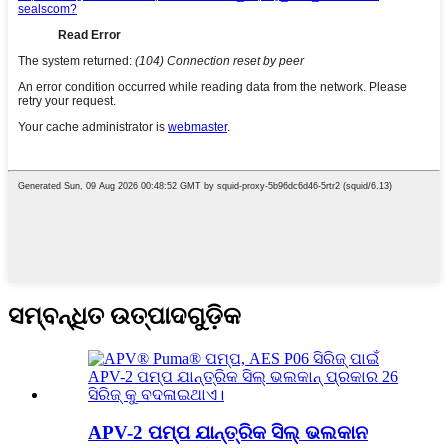
ସମ୍ବନ୍ଧିତ ଉତ୍ପାଦଗୁଡ଼ିକ
APV-2 ପମ୍ପ ଯାନ୍ତ୍ରିକ ସିଲ୍ ଭଲକାନ