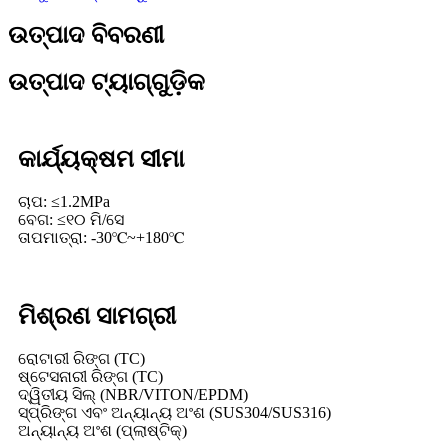
ଉତ୍ପାଦ ବିବରଣୀ
ଉତ୍ପାଦ ଟ୍ୟାଗ୍‌ଗୁଡ଼ିକ
କାର୍ଯ୍ୟକ୍ଷମ ସୀମା
ଚାପ: ≤1.2MPa
ବେଗ: ≤୧୦ ମି/ସେ
ତାପମାତ୍ରା: -30℃~+180℃
ମିଶ୍ରଣ ସାମଗ୍ରୀ
ରୋଟାରୀ ରିଙ୍ଗ (TC)
ଷ୍ଟେସନାରୀ ରିଙ୍ଗ (TC)
ଦ୍ୱିତୀୟ ସିଲ୍ (NBR/VITON/EPDM)
ସ୍ପ୍ରିଙ୍ଗ ଏବଂ ଅନ୍ୟାନ୍ୟ ଅଂଶ (SUS304/SUS316)
ଅନ୍ୟାନ୍ୟ ଅଂଶ (ପ୍ଲାଷ୍ଟିକ୍)