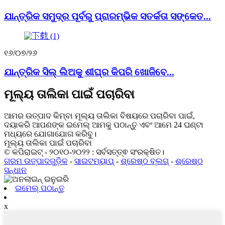
ଯାନ୍ତ୍ରିକ ସମୁଦ୍ର ପୂର୍ବରୁ ପ୍ରାରମ୍ଭିକ ସତର୍କତା ସଙ୍କେତ...
୧୬/୦୭/୨୬
ଯାନ୍ତ୍ରିକ ସିଲ୍ ଲିଅକୁ ଶୀଘ୍ର କିପରି ଖୋଜିବେ...
ମୂଲ୍ୟ ତାଲିକା ପାଇଁ ପଚାରିବା
ଆମର ଉତ୍ପାଦ କିମ୍ବା ମୂଲ୍ୟ ତାଲିକା ବିଷୟରେ ପଚାରିବା ପାଇଁ,
ଦୟାକରି ଆପଣଙ୍କ ଇମେଲ୍ ଆମକୁ ପଠାନ୍ତୁ ଏବଂ ଆମେ 24 ଘଣ୍ଟା
ମଧ୍ୟରେ ଯୋଗାଯୋଗ କରିବୁ।
ମୂଲ୍ୟ ତାଲିକା ପାଇଁ ପଚାରିବା
© କପିରାଇଟ୍ - ୨୦୧୦-୨୦୨୨ : ସର୍ବସତ୍ତ୍ଵ ସଂରକ୍ଷିତ।
ଗରମ ଉତ୍ପାଦଗୁଡ଼ିକ
-
ସାଇଟମ୍ୟାପ୍
-
ଶ୍ରେଷ୍ଠ ବ୍ଲଗ୍
-
ଶ୍ରେଷ୍ଠ
ସନ୍ଧାନ
ଇମେଲ୍ ପଠାନ୍ତୁ
x