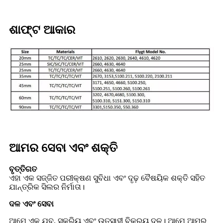
ଶାଫ୍ଟ ଆକାର
ଆମର ସେବା ଏବଂ ଶକ୍ତି
ବୃତ୍ତିଗତ
ଏହା ଏକ ସଜ୍ଜିତ ପରୀକ୍ଷଣ ସୁବିଧା ଏବଂ ଦୃଢ଼ ବୈଷୟିକ ଶକ୍ତି ସହିତ
ଯାନ୍ତ୍ରିକ ସିଲର ନିର୍ମାତା।
ଦଳ ଏବଂ ସେବା
ଆମେ ଏକ ଯୁବ, ସକ୍ରିୟ ଏବଂ ଉତ୍ସାହୀ ବିକ୍ରୟ ଦଳ। ଆମେ ଆମର