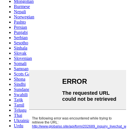
Mongolian
Burmese
Nepali
Norwegian
Pashto
Persian
Punjabi
Serbian
Sesotho
Sinhala
Slovak
Slovenian
Somali
Samoan
Scots Gaelic
Shona
Sindhi
Sundanese
Swahili
Tajik
Tamil
Telugu
Thai
Ukrainian
Urdu