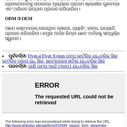
ଗ୍ରାହକମାନଙ୍କୁ ଉପଲବ୍ଧ ମୂଲ୍ୟରେ ପ୍ରଥମ ଶ୍ରେଣୀର ଗୁଣବତ୍ତା
ଏବଂ ଅଭିନବ ଉତ୍ପାଦ ପ୍ରଦାନ କରିପାରିବା।
ODM ଓ OEM
ଆମେ କଷ୍ଟମାଇଜ୍ ହୋଇଥିବା ଲୋଗୋ, ପ୍ୟାକିଂ, ରଙ୍ଗ, ଇତ୍ୟାଦି
ପ୍ରଦାନ କରିପାରିବା। ନମୁନା ଅର୍ଡର କିମ୍ବା ଛୋଟ ଅର୍ଡରକୁ ସମ୍ପୂର୍ଣ୍ଣ
ସ୍ୱାଗତ।
ପୂର୍ବବର୍ତ୍ତୀ:
Flygt-4 Flygt Xylem ପମ୍ପ କାର୍ଟ୍ରିଜ୍ ଯାନ୍ତ୍ରିକ ସିଲ୍
କାର୍ଟ୍ରିଜ୍ ପ୍ଲଗ୍ ଇନ୍ ସିଲ୍, ଷ୍ଟେନଲେସ୍ ଷ୍ଟିଲ୍ ଯାନ୍ତ୍ରିକ ସିଲ୍
ପରବର୍ତ୍ତୀ:
ପାଣି ପମ୍ପ ପାଇଁ ଟାଇପ୍1 ଯାନ୍ତ୍ରିକ ସିଲ୍